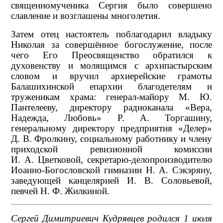
священномученика Сергия было совершено
славление и возглашены многолетия.
Затем отец настоятель поблагодарил владыку
Николая за совершённое богослужение, после
чего Его Преосвященство обратился к
духовенству и молящимся с архипастырским
словом и вручил архиерейские грамоты
Балашихинской епархии благодетелям и
труженикам храма: генерал-майору М. Ю.
Пантелееву, директору радиоканала «Вера,
Надежда, Любовь» Р. А. Торгашину,
генеральному директору предприятия «Делер»
Д. В. Фролкину, социальному работнику и члену
приходской ревизионной комиссии
И. А. Цветковой, секретарю-делопроизводителю
Иоанно-Богословской гимназии Н. А. Сэкэряну,
заведующей канцелярией И. В. Соловьевой,
певчей Н. Ф. Жилкиной.
Сергей Димитриевич Кудрявцев родился 1 июля