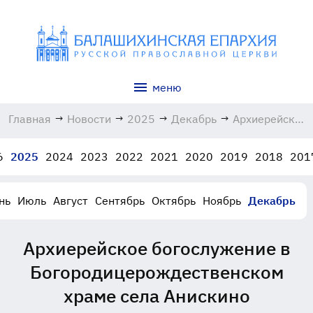
меню
Главная
→
Новости
→
2025
→
Декабрь
→
Архиерейское
богослужение
в
6
2025
2024
2023
2022
2021
2020
2019
2018
201
Богородицеро
храме села
Анискино
нь
Июль
Август
Сентябрь
Октябрь
Ноябрь
Декабрь
15.12.2025
Архиерейское богослужение в
Богородицерождественском
храме села Анискино