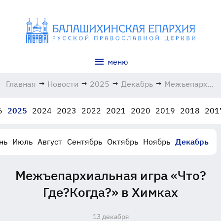
меню
Главная
→
Новости
→
2025
→
Декабрь
→
Межъепархиал
игра «Что?
Где?Когда?»
6
2025
2024
2023
2022
2021
2020
2019
2018
201
в Химках
13.12.2025
нь
Июль
Август
Сентябрь
Октябрь
Ноябрь
Декабрь
Межъепархиальная игра «Что?
Где?Когда?» в Химках
13 декабря