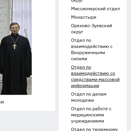
округ
Миссионерский отдел
Монастыри
Орехово-Зуевский
округ
Отдел по
взаимодействию с
Вооруженными
силами
Отдел по
взаимодействию со
средствами массовой
информации
Отдел по делам
молодежи
ии
Отдел по работе с
медицинскими
учреждениями
Отдел по тюремному