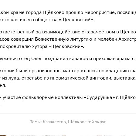
ском храме города Щёлково прошло мероприятие, посвящ
кого казачьего общества «Щёлковский».
 ответственный за взаимодействие с казачеством в Щёлк
асов совершил Божественную литургию и молебен Архист
 покровителю хутора «Щёлковский».
лужения отец Олег поздравил казаков и прихожан храма с
итории были организованы мастер-классы по владению ша
 из лука, стрельбе из пневматической винтовки, выставка
ня.
и участие фольклорные коллективы «Сударушка» г. Щёлко
.
Темы:
Казачество,
Щёлковский округ