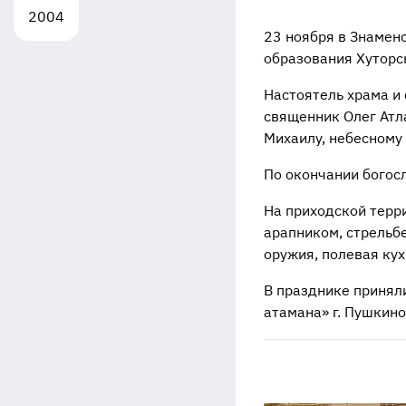
2004
23 ноября в Знамен
образования Хуторс
Настоятель храма и
священник Олег Атл
Михаилу, небесному
По окончании богос
На приходской терр
арапником, стрельбе
оружия, полевая кух
В празднике принял
атамана» г. Пушкино