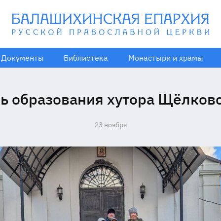
Документы
Библиотека
Монастыри и храмы
ь образования хутора Щёлков
23 ноября