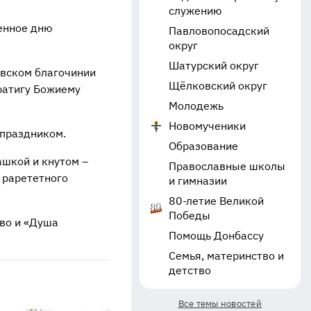
служению
енное дню
Павловопосадский
округ
Шатурский округ
овском благочинии
Щёлковский округ
ратигу Божиему
Молодежь
Новомученики
 праздником.
Образование
шкой и кнутом –
Православные школы
 рарететного
и гимназии
80-летие Великой
Победы
во и «Душа
Помощь Донбассу
Семья, материнство и
детство
Все темы новостей