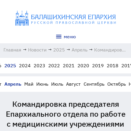
меню
Главная
→
Новости
→
2025
→
Апрель
→
Командировка
председателя
Епархиального
6
2025
2024
2023
2022
2021
2020
2019
2018
201
отдела по
работе с
медицинскими
т
Апрель
Май
Июнь
Июль
Август
Сентябрь
Октябрь
учреждениями
06.04.2025
Командировка председателя
Епархиального отдела по работе
с медицинскими учреждениями