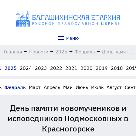
меню
Главная
→
Новости
→
2025
→
Февраль
→
День памяти
новомученико
и
6
2025
2024
2023
2022
2021
2020
2019
2018
201
исповедников
Подмосковны
в
ь
Февраль
Март
Апрель
Май
Июнь
Июль
Август
Сент
Красногорске
17.02.2025
День памяти новомучеников и
исповедников Подмосковных в
Красногорске