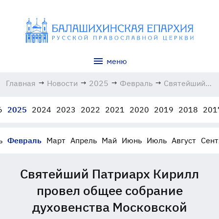
меню
Главная
→
Новости
→
2025
→
Февраль
→
Святейший
Патриарх
Кирилл
6
2025
2024
2023
2022
2021
2020
2019
2018
201
провел
общее
собрание
ь
Февраль
Март
Апрель
Май
Июнь
Июль
Август
Сент
духовенства
Московской
митрополии
Святейший Патриарх Кирилл
11.02.2025
провел общее собрание
духовенства Московской