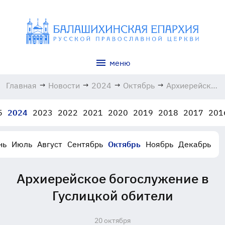
меню
Главная
→
Новости
→
2024
→
Октябрь
→
Архиерейское
богослужение
в Гуслицкой
5
2024
2023
2022
2021
2020
2019
2018
2017
201
обители
20.10.2024
нь
Июль
Август
Сентябрь
Октябрь
Ноябрь
Декабрь
Архиерейское богослужение в
Гуслицкой обители
20 октября