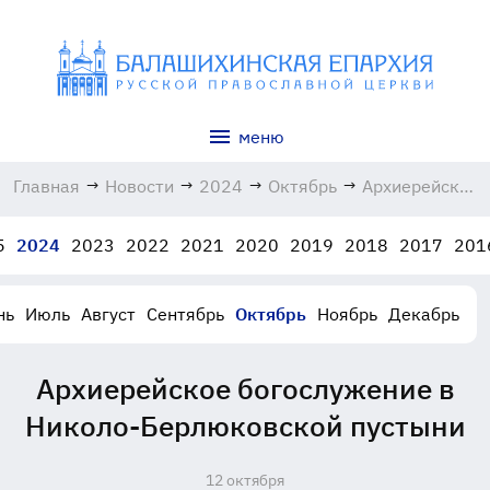
меню
Главная
→
Новости
→
2024
→
Октябрь
→
Архиерейское
богослужение
в Николо-
5
2024
2023
2022
2021
2020
2019
2018
2017
201
Берлюковской
пустыни
12.10.2024
нь
Июль
Август
Сентябрь
Октябрь
Ноябрь
Декабрь
Архиерейское богослужение в
Николо-Берлюковской пустыни
12 октября