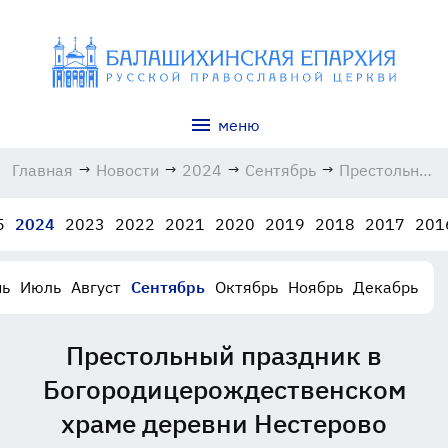
меню
Главная
→
Новости
→
2024
→
Сентябрь
→
Престольный
праздник в
Богородицер
5
2024
2023
2022
2021
2020
2019
2018
2017
201
храме
деревни
Нестерово
ь
Июль
Август
Сентябрь
Октябрь
Ноябрь
Декабрь
21.09.2024
Престольный праздник в
Богородицерождественском
храме деревни Нестерово