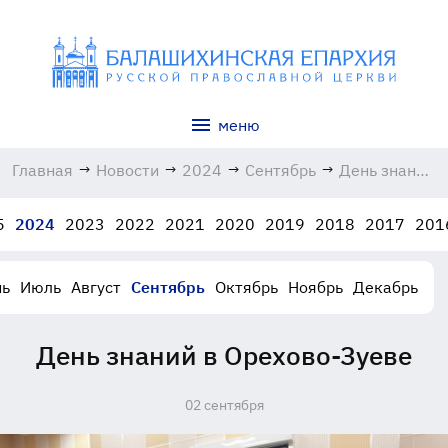
меню
Главная
→
Новости
→
2024
→
Сентябрь
→
День знаний
в Орехово-
Зуеве
5
2024
2023
2022
2021
2020
2019
2018
2017
201
02.09.2024
ь
Июль
Август
Сентябрь
Октябрь
Ноябрь
Декабрь
День знаний в Орехово-Зуеве
02 сентября