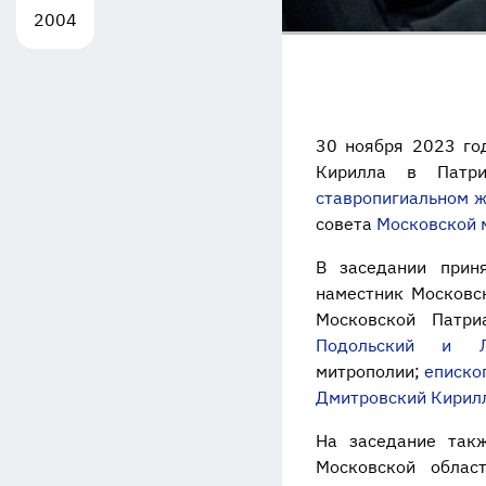
2004
30 ноября 2023 го
Кирилла в Патр
ставропигиальном 
совета
Московской 
В заседании прин
наместник Московс
Московской Патр
Подольский и Л
митрополии;
еписко
Дмитровский Кирил
На заседание так
Московской облас