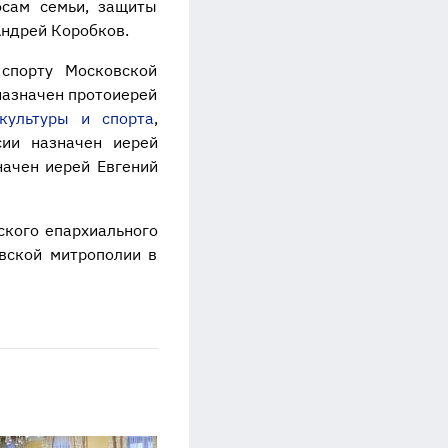
осам семьи, защиты
ндрей Коробков.
спорту Московской
назначен протоиерей
культуры и спорта
,
сии назначен иерей
начен иерей Евгений
ского епархиального
вской митрополии в