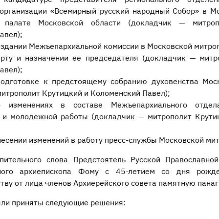
организации «Всемирный русский народный Собор» в Мо
 палате Московской области (докладчик — митро
авел);
оздании Межъепархиальной комиссии в Московской митро
орту и назначении ее председателя (докладчик — митр
авел);
одготовке к предстоящему собранию духовенства Мос
митрополит Крутицкий и Коломенский Павел);
б изменениях в составе Межъепархиального отдел
 и молодежной работы (докладчик — митрополит Крути
несении изменений в работу пресс-службы Московской мит
пительного слова Предстоятель Русской Православно
ного архиепископа Фому с 45-летием со дня рожд
ву от лица членов Архиерейского совета памятную панаг
ыли приняты следующие решения: