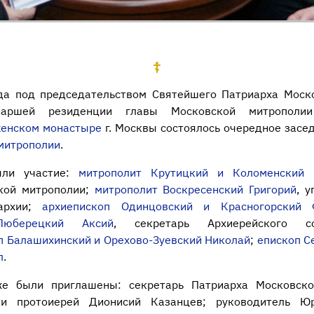
да под председательством Святейшего Патриарха Моско
иаршей резиденции главы Московской митропо
женском монастыре
г. Москвы состоялось очередное засе
митрополии
.
яли участие:
митрополит Крутицкий и Коломенский 
кой митрополии;
митрополит Воскресенский Григорий
, 
иархии;
архиепископ Одинцовский и Красногорский
юберецкий Аксий
, секретарь Архиерейского с
п Балашихинский и Орехово-Зуевский Николай
;
епископ С
л
.
же были приглашены: секретарь Патриарха Московско
ти протоиерей Дионисий Казанцев; руководитель Ю