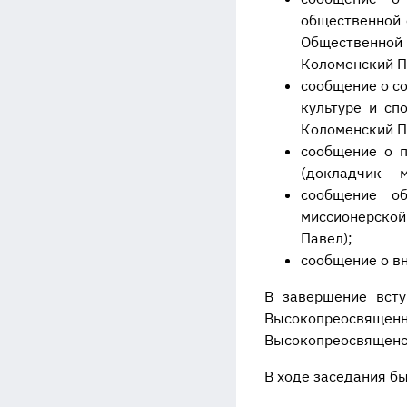
общественной 
Общественной
Коломенский П
сообщение о с
культуре и сп
Коломенский П
сообщение о п
(докладчик — 
сообщение о
миссионерской
Павел);
сообщение о в
В завершение всту
Высокопреосвящен
Высокопреосвященст
В ходе заседания б