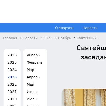
О епархии
Новости
Главная
→
Новости
→
2023
→
Ноябрь
→
Святейший
Патриарх Кирил
Святейш
провёл
очередное
заседа
2026
Январь
заседание
2025
Февраль
Архиерейского
совета
2024
Март
Московской
2023
Апрель
митрополии
30.11.2023
2022
Май
2021
Июнь
2020
Июль