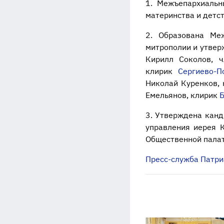
1. Межъепархиальн
материнства и детс
2. Образована Ме
митрополии и утвер
Кирилл Соколов, 
клирик
Сергиево-П
Николай Куренков,
Емельянов, клирик
Б
3. Утверждена кан
управления иерея 
Общественной палат
Пресс-служба Патри