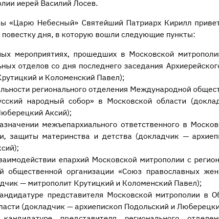
лии иерей Василий Лосев.
вы «Царю Небесный» Святейший Патриарх Кирилл привет
л повестку дня, в которую вошли следующие пункты:
ых мероприятиях, прошедших в Московской митрополии
ных отделов со дня последнего заседания Архиерейског
Крутицкий и Коломенский Павел);
ельности регионального отделения Международной общес
сский народный собор» в Московской области (докла
Люберецкий Аксий);
азначении межъепархиального ответственного в Москов
и, защиты материнства и детства (докладчик — архиеп
сий);
заимодействии епархий Московской митрополии с регио
й общественной организации «Союз православных жен
адчик — митрополит Крутицкий и Коломенский Павел);
андидатуре представителя Московской митрополии в О
ласти (докладчик — архиепископ Подольский и Люберецки
кандидатуре представителя регионального отделе