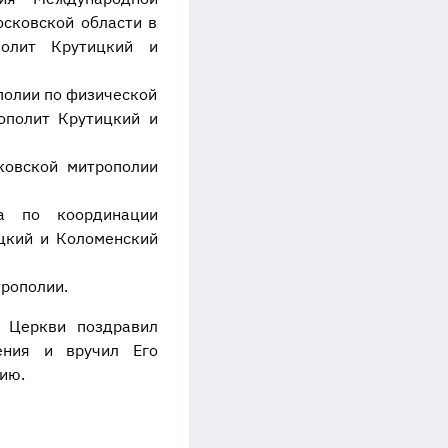
сковской области в
полит Крутицкий и
полии по физической
ополит Крутицкий и
ковской митрополии
а по координации
цкий и Коломенский
рополии.
й Церкви поздравил
ения и вручил Его
ию.