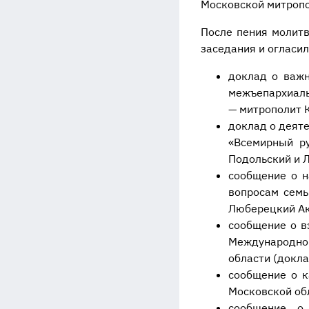
Московской митропо
После пения молит
заседания и огласи
доклад о важн
межъепархиаль
— митрополит 
доклад о деят
«Всемирный ру
Подольский и 
сообщение о н
вопросам семь
Люберецкий Ак
сообщение о в
Международно
области (докл
сообщение о к
Московской об
сообщение о 