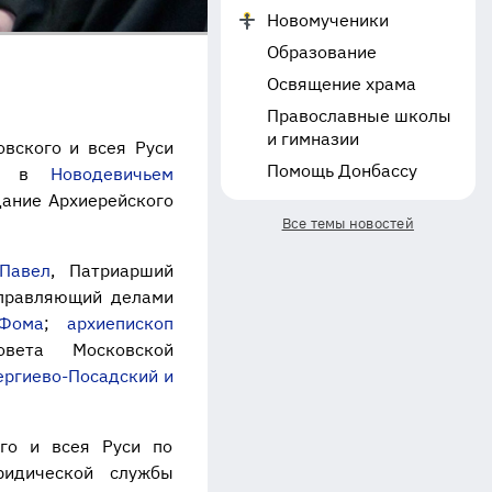
Новомученики
Образование
Освящение храма
Православные школы
и гимназии
вского и всея Руси
Помощь Донбассу
лии в
Новодевичьем
дание Архиерейского
Все темы новостей
Павел
, Патриарший
управляющий делами
 Фома
;
архиепископ
овета Московской
ергиево-Посадский и
го и всея Руси по
ридической службы