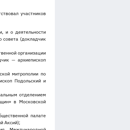
ствовал участников
, и о деятельности
о совета (докладчик
твенной организации
дчик — архиепископ
ской митрополии по
ископ Подольский и
нальным отделением
щин» в Московской
бщественной палате
й Аксий);
ния Международной