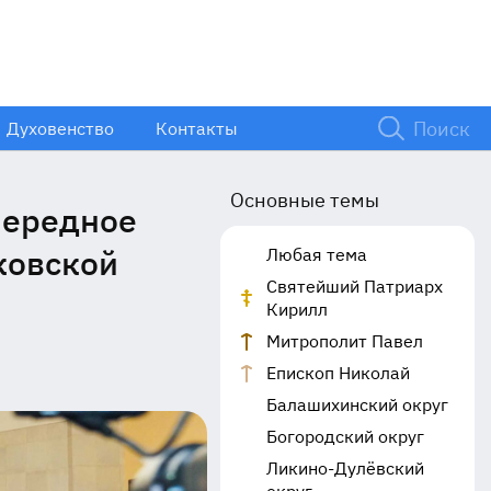
Духовенство
Контакты
Основные темы
чередное
ковской
Любая тема
Святейший Патриарх
Кирилл
Митрополит Павел
Епископ Николай
Балашихинский округ
Богородский округ
Ликино-Дулёвский