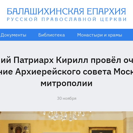
Документы
Библиотека
Монастыри и храмы
л
ий Патриарх Кирилл провёл о
ние Архиерейского совета Мос
митрополии
30 ноября