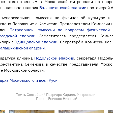
ым ответственным в Московской митрополии по вопр
тва назначен клирик
Балашихинской епархии
протоиерей А
жъепархиальная комиссия по физической культуре и 
ждено Положение о Комиссии. Председателем Комиссии 
член
Патриаршей комиссии по вопросам физической 
осадской епархии
. Заместителем председателя Комис
 клирик
Одинцовской епархии
. Секретарём Комиссии наз
алашихинской епархии
.
дидатура клирика
Подольской епархии
, секретаря Подоль
Константина Семёнова в качестве представителя Моско
е Московской области.
арха Московского и всея Руси
Темы:
Святейший Патриарх Кирилл,
Митрополит
Павел,
Епископ Николай