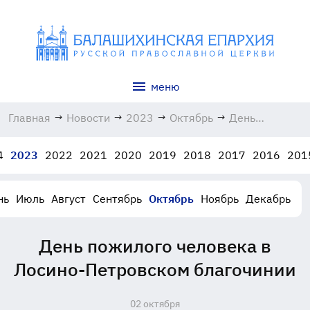
меню
Главная
→
Новости
→
2023
→
Октябрь
→
День
пожилого
человека в
4
2023
2022
2021
2020
2019
2018
2017
2016
201
Лосино-
Петровском
благочинии
нь
Июль
Август
Сентябрь
Октябрь
Ноябрь
Декабрь
02.10.2023
День пожилого человека в
Лосино-Петровском благочинии
02 октября