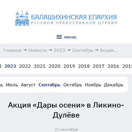
меню
Главная
→
Новости
→
2023
→
Сентябрь
→
Акция
«Дары
осени» в
4
2023
2022
2021
2020
2019
2018
2017
2016
201
Ликино-
Дулёве
21.09.2023
ь
Июль
Август
Сентябрь
Октябрь
Ноябрь
Декабрь
Акция «Дары осени» в Ликино-
Дулёве
21 сентября