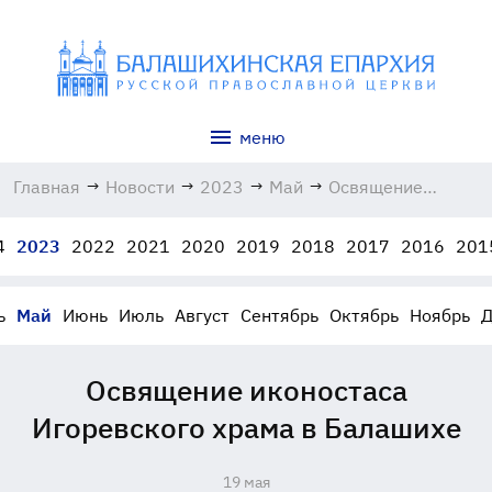
меню
Главная
→
Новости
→
2023
→
Май
→
Освящение
иконостаса
Игоревского
4
2023
2022
2021
2020
2019
2018
2017
2016
201
храма в
Балашихе
19.05.2023
ь
Май
Июнь
Июль
Август
Сентябрь
Октябрь
Ноябрь
Д
Освящение иконостаса
Игоревского храма в Балашихе
19 мая