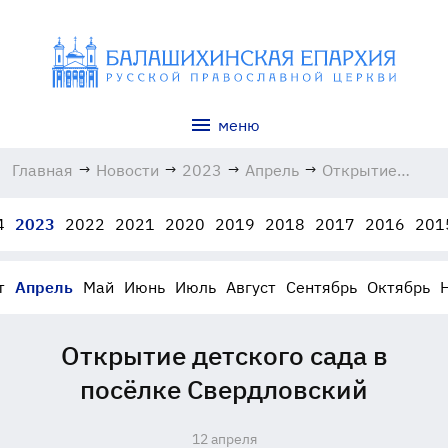
меню
Главная
→
Новости
→
2023
→
Апрель
→
Открытие
детского сада
в посёлке
4
2023
2022
2021
2020
2019
2018
2017
2016
201
Свердловский
12.04.2023
т
Апрель
Май
Июнь
Июль
Август
Сентябрь
Октябрь
Открытие детского сада в
посёлке Свердловский
12 апреля