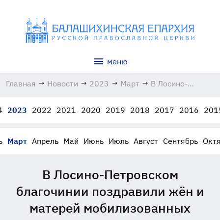
меню
Главная
→
Новости
→
2023
→
Март
→
В Лосино-
Петровском
благочинии
4
2023
2022
2021
2020
2019
2018
2017
2016
201
поздравили жён
и матерей
мобилизованных
ь
Март
Апрель
Май
Июнь
Июль
Август
Сентябрь
Окт
07.03.2023
В Лосино-Петровском
благочинии поздравили жён и
матерей мобилизованных