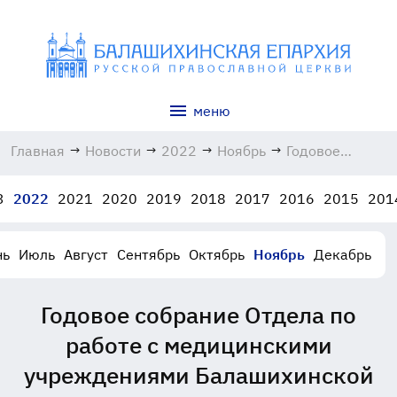
меню
Главная
→
Новости
→
2022
→
Ноябрь
→
Годовое
собрание
Отдела по
3
2022
2021
2020
2019
2018
2017
2016
2015
201
работе с
медицинскими
учреждениями
нь
Июль
Август
Сентябрь
Октябрь
Ноябрь
Декабрь
Балашихинской
епархии
09.11.2022
Годовое собрание Отдела по
работе с медицинскими
учреждениями Балашихинской