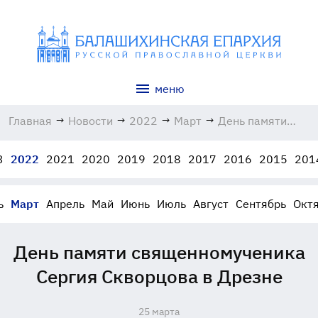
меню
Главная
→
Новости
→
2022
→
Март
→
День памяти
священномученик
Сергия
3
2022
2021
2020
2019
2018
2017
2016
2015
201
Скворцова в
Дрезне
25.03.2022
ь
Март
Апрель
Май
Июнь
Июль
Август
Сентябрь
Окт
День памяти священномученика
Сергия Скворцова в Дрезне
25 марта