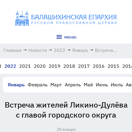
меню
Главная
→
Новости
→
2022
→
Январь
→
Встреча
жителей
Ликино-
3
2022
2021
2020
2019
2018
2017
2016
2015
201
Дулёва с
главой
городского
Январь
Февраль
Март
Апрель
Май
Июнь
Июль
Ав
округа
28.01.2022
Встреча жителей Ликино-Дулёва
с главой городского округа
28 января