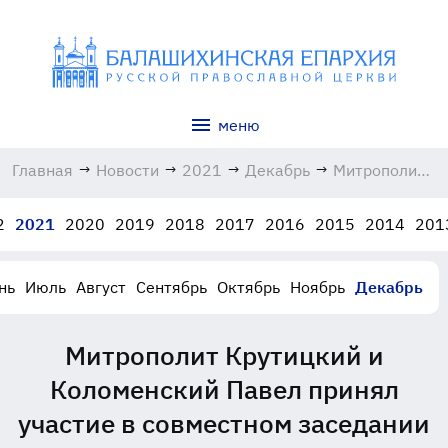
меню
Главная
→
Новости
→
2021
→
Декабрь
→
Митрополит
Крутицкий и
Коломенский
2
2021
2020
2019
2018
2017
2016
2015
2014
201
Павел
принял
участие в
нь
Июль
Август
Сентябрь
Октябрь
Ноябрь
Декабрь
совместном
заседании
Священного
Митрополит Крутицкий и
Синода и
Высшего
Коломенский Павел принял
Церковного
участие в совместном заседании
Совета
28.12.2021