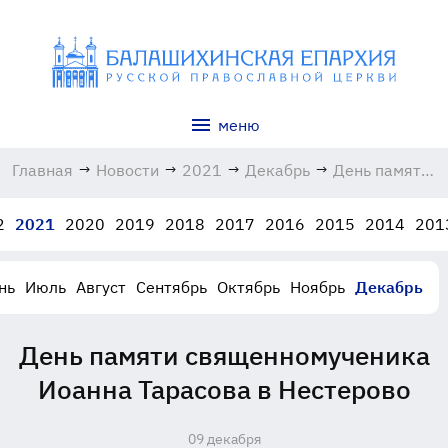
меню
Главная
→
Новости
→
2021
→
Декабрь
→
День памяти
священномуче
Иоанна
2
2021
2020
2019
2018
2017
2016
2015
2014
201
Тарасова в
Нестерово
09.12.2021
нь
Июль
Август
Сентябрь
Октябрь
Ноябрь
Декабрь
День памяти священномученика
Иоанна Тарасова в Нестерово
09 декабря