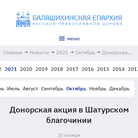
меню
Главная
→
Новости
→
2021
→
Октябрь
→
Донорская
акция в
Шатурском
2
2021
2020
2019
2018
2017
2016
2015
2014
201
благочинии
25.10.2021
нь
Июль
Август
Сентябрь
Октябрь
Ноябрь
Декабрь
Донорская акция в Шатурском
благочинии
25 октября