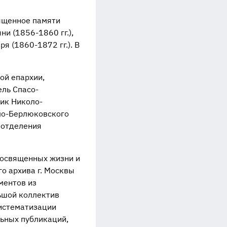
ященное памяти
и (1856-1860 гг.),
я (1860-1872 гг.). В
ой епархии,
ель Спасо-
ик Николо-
ло-Берлюковского
 отделения
посвященных жизни и
о архива г. Москвы
ментов из
льшой коллектив
систематизации
льных публикаций,