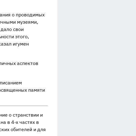
рания о проводимых
ичными музеями,
 дало свои
ности этого,
казал игумен
личных аспектов
описанием
посвященных памяти
ие о странствии и
а в 4-х частях в
ских обителей и для