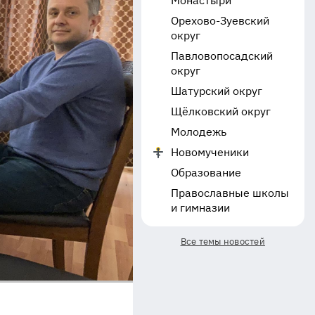
Монастыри
Орехово-Зуевский
округ
Павловопосадский
округ
Шатурский округ
Щёлковский округ
Молодежь
Новомученики
Образование
Православные школы
и гимназии
Все темы новостей