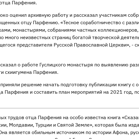
отца Парфения.
око оценил архивную работу и рассказал участникам соб
ященных отцу Парфению. «Тесное соработничество с разл
ками, монастырями, собраниями частных коллекционеров,
о много неизвестных страниц богатой творческой деятель
егося представителя Русской Православной Церкви», - с
сказал о работе Гуслицкого монастыря по выявлению раз
ти схиигумена Парфения.
 приняли решение начать подготовку публикации книгу с 
ца Парфения и составить план мероприятий на 2021 год, 
х трудов отца Парфения на особо известна книга «Сказан
ии, Молдавии, Турции и Святой Земле», которая была издан
Она является обильным источником по истории Афона, рус