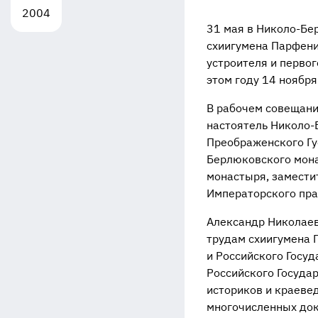
2004
31 мая в Николо-Бе
схиигумена Парфения
устроителя и первог
этом году 14 ноября
В рабочем совещани
настоятель Николо-
Преображенского Гу
Берлюковского мона
монастыря, замести
Императорского прав
Александр Николаев
трудам схиигумена 
и Российского Госуд
Российского Государ
историков и краеве
многочисленных док