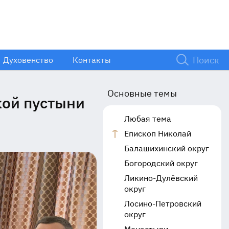
Духовенство
Контакты
Основные темы
ой пустыни
Любая тема
Епископ Николай
Балашихинский округ
Богородский округ
Ликино-Дулёвский
округ
Лосино-Петровский
округ