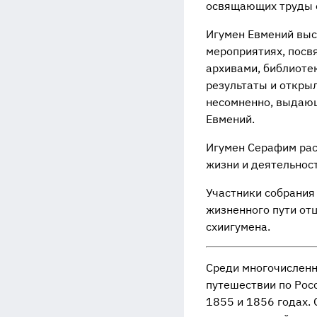
освящающих труды 
Игумен Евмений выс
мероприятиях, посв
архивами, библиоте
результаты и открыл
несомненно, выдающ
Евмений.
Игумен Серафим рас
жизни и деятельнос
Участники собрания
жизненного пути от
схиигумена.
Среди многочисленны
путешествии по Росс
1855 и 1856 годах. 