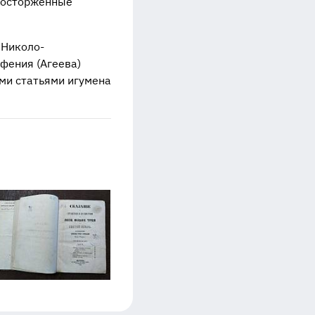
восторженные
 Николо-
фения (Агеева)
ми статьями игумена