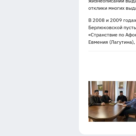
жизнеописаний выда
отклики многих выд
В 2008 и 2009 годах
Берлюковской пусты
«Странствие по Афо
Евмения (Лагутина), 