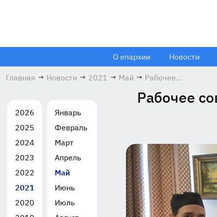
О епархии
Новости
Главная
→
Новости
→
2021
→
Май
→
Рабочее
совещание в
Рабочее с
Николо-
Берлюковской
2026
Январь
пустыни
2025
Февраль
31.05.2021
2024
Март
2023
Апрель
2022
Май
2021
Июнь
2020
Июль