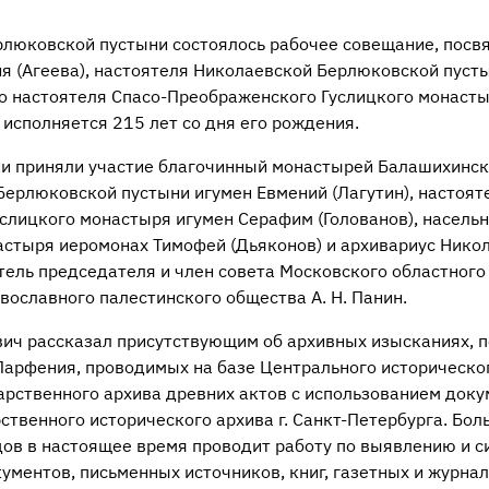
рлюковской пустыни состоялось рабочее совещание, посв
 (Агеева), настоятеля Николаевской Берлюковской пустын
о настоятеля Спасо-Преображенского Гуслицкого монастыр
 исполняется 215 лет со дня его рождения.
и приняли участие благочинный монастырей Балашихинск
Берлюковской пустыни игумен Евмений (Лагутин), настоят
слицкого монастыря игумен Серафим (Голованов), насельн
стыря иеромонах Тимофей (Дьяконов) и архивариус Нико
тель председателя и член совета Московского областного
ославного палестинского общества А. Н. Панин.
ич рассказал присутствующим об архивных изысканиях, 
Парфения, проводимых на базе Центрального историческог
арственного архива древних актов с использованием доку
ственного исторического архива г. Санкт-Петербурга. Бо
дов в настоящее время проводит работу по выявлению и 
ументов, письменных источников, книг, газетных и журна