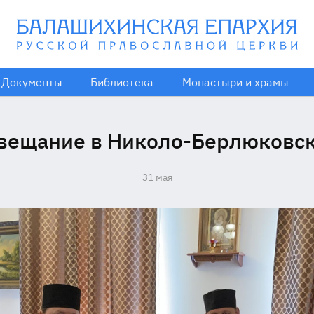
Документы
Библиотека
Монастыри и храмы
овещание в Николо-Берлюковск
31 мая