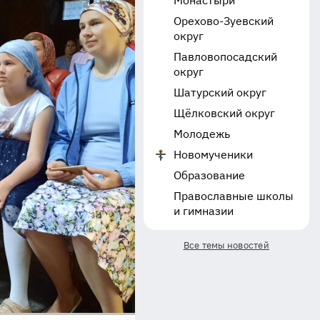
Монастыри
Орехово-Зуевский
округ
Павловопосадский
округ
Шатурский округ
Щёлковский округ
Молодежь
Новомученики
Образование
Православные школы
и гимназии
Все темы новостей