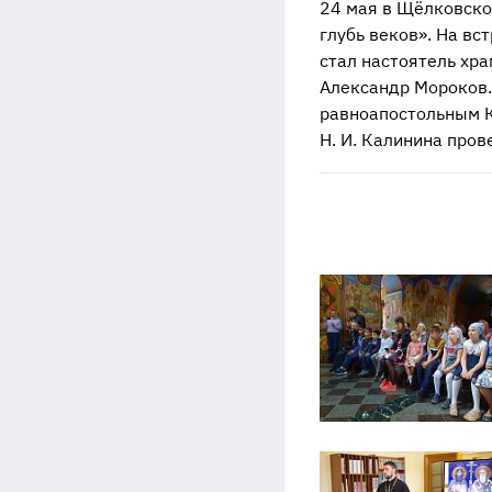
24 мая в Щёлковско
глубь веков». На в
стал настоятель хр
Александр Мороков.
равноапостольным К
Н. И. Калинина пров