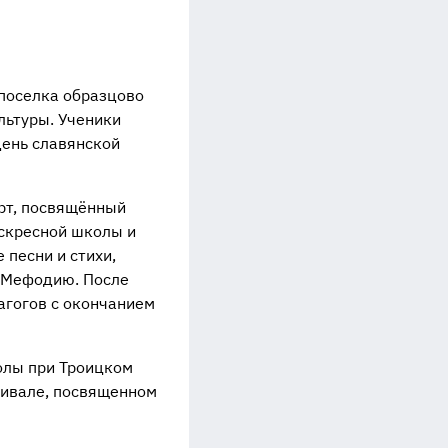
поселка образцово
льтуры. Ученики
День славянской
рт, посвящённый
оскресной школы и
песни и стихи,
 Мефодию. После
агогов с окончанием
олы при Троицком
тивале, посвященном