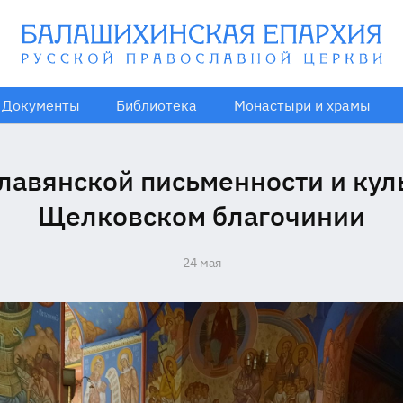
Документы
Библиотека
Монастыри и храмы
лавянской письменности и кул
Щелковском благочинии
24 мая