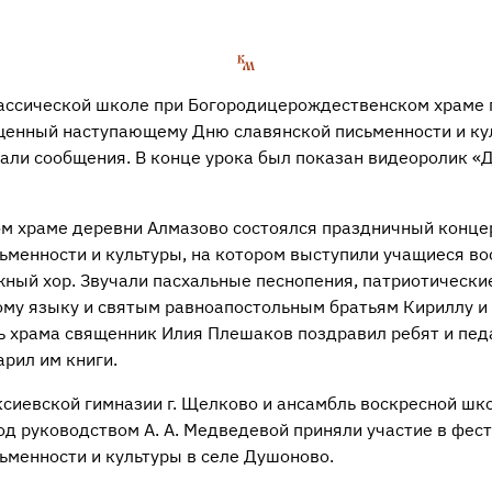
лассической школе при Богородицерождественском храме 
щенный наступающему Дню славянской письменности и ку
тали сообщения. В конце урока был показан видеоролик «
ом храме деревни Алмазово состоялся праздничный конце
ьменности и культуры, на котором выступили учащиеся в
ый хор. Звучали пасхальные песнопения, патриотические 
му языку и святым равноапостольным братьям Кириллу и
ь храма священник Илия Плешаков поздравил ребят и пед
арил им книги.
ксиевской гимназии г. Щелково и ансамбль воскресной шк
од руководством А. А. Медведевой приняли участие в фес
ьменности и культуры в селе Душоново.