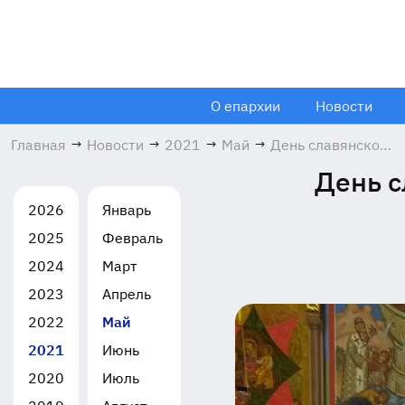
О епархии
Новости
Главная
→
Новости
→
2021
→
Май
→
День славянской
письменности и
День с
культуры в
Щелковском
2026
Январь
благочинии
2025
Февраль
24.05.2021
2024
Март
2023
Апрель
2022
Май
2021
Июнь
2020
Июль