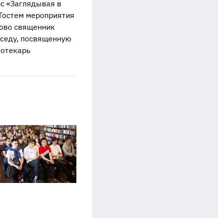
с «Заглядывая в
 Гостем мероприятия
ково священник
еседу, посвященную
иотекарь