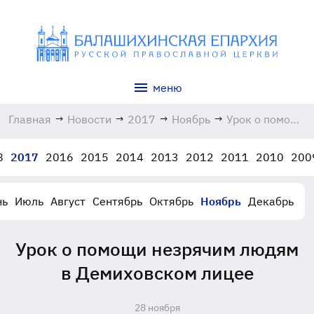
меню
Главная
→
Новости
→
2017
→
Ноябрь
→
Урок о помощи
незрячим
людям в
8
2017
2016
2015
2014
2013
2012
2011
2010
200
Демиховском
лицее
28.11.2017
нь
Июль
Август
Сентябрь
Октябрь
Ноябрь
Декабрь
Урок о помощи незрячим людям
в Демиховском лицее
28 ноября