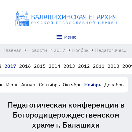
меню
Главная
→
Новости
→
2017
→
Ноябрь
→
Педагогическая
конференция
в
8
2017
2016
2015
2014
2013
2012
2011
2010
200
Богородицерож
храме г.
Балашихи
нь
Июль
Август
Сентябрь
Октябрь
Ноябрь
Декабрь
26.11.2017
Педагогическая конференция в
Богородицерождественском
храме г. Балашихи