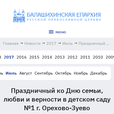
меню
Главная
→
Новости
→
2017
→
Июль
→
Праздничный ко
Дню семьи,
любви и
8
2017
2016
2015
2014
2013
2012
2011
2010
200
верности в
детском саду
№1 г. Орехово-
нь
Июль
Август
Сентябрь
Октябрь
Ноябрь
Декабрь
Зуево
07.07.2017
Праздничный ко Дню семьи,
любви и верности в детском саду
№1 г. Орехово-Зуево