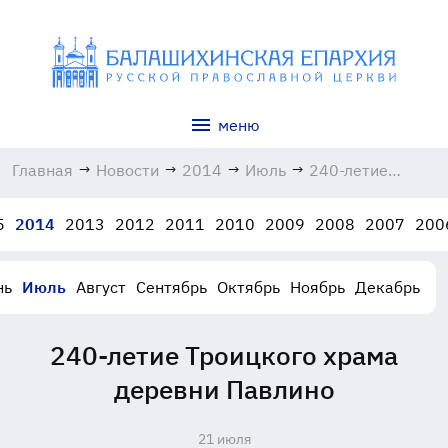
меню
Главная
→
Новости
→
2014
→
Июль
→
240-летие
Троицкого
храма деревни
5
2014
2013
2012
2011
2010
2009
2008
2007
200
Павлино
21.07.2014
нь
Июль
Август
Сентябрь
Октябрь
Ноябрь
Декабрь
240-летие Троицкого храма
деревни Павлино
21 июля