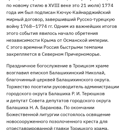
по новому стилю в XVIII веке это 21 июля) 1774
года им был подписан
Кючук-Кайнарджийский
мирный договор, завершивший
Русско-турецкую
войну
1768—1774 гг.
Одним из важнейших итогов
этого события явилось начало обретения
независимости Крыма от Османской империи.
С этого времени Россия быстрыми темпами
закрепляется в Северном Причерноморье.
Праздничное богослужение в Троицком храме
возглавил епископ Балашихинский Николай,
благочинный церквей Балашихинского округа.
Торжество посетили руководитель администрации
городского округа Балашиха
Р. И. Терюшков
и депутат Совета депутатов городского округа
Балашиха
Н. А. Баранова
. По окончании
Божественной литургии состоялось освящение
новосооруженного позолоченного креста для
отреставрированной главки Троицкого храма.