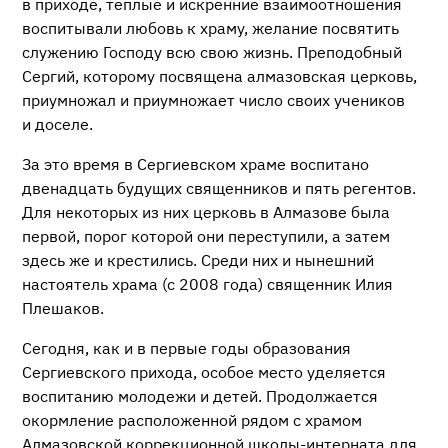
в приходе, теплые и искренние взаимоотношения
воспитывали любовь к храму, желание посвятить
служению Господу всю свою жизнь. Преподобный
Сергий, которому посвящена алмазовская церковь,
приумножал и приумножает число своих учеников
и доселе.
За это время в Сергиевском храме воспитано
двенадцать будущих священников и пять регентов.
Для некоторых из них церковь в Алмазове была
первой, порог которой они переступили, а затем
здесь же и крестились. Среди них и нынешний
настоятель храма (с 2008 года) священник Илия
Плешаков.
Сегодня, как и в первые годы образования
Сергиевского прихода, особое место уделяется
воспитанию молодежи и детей. Продолжается
окормление расположенной рядом с храмом
Алмазовской коррекционной
школы-интерната
для