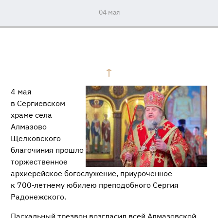
04 мая
4 мая
в Сергиевском
храме села
Алмазово
Щелковского
благочиния прошло
торжественное
архиерейское богослужение, приуроченное
к
700-летнему
юбилею преподобного Сергия
Радонежского.
Пасхальный трезвон возгласил всей Алмазовской