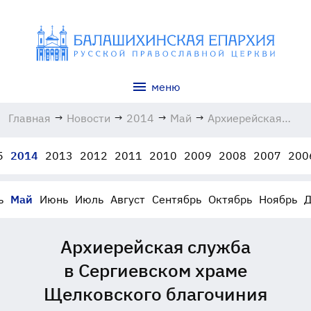
меню
Главная
→
Новости
→
2014
→
Май
→
Архиерейская
служба
в Сергиевском
5
2014
2013
2012
2011
2010
2009
2008
2007
200
храме
Щелковского
благочиния
ь
Май
Июнь
Июль
Август
Сентябрь
Октябрь
Ноябрь
Д
04.05.2014
Архиерейская служба
в Сергиевском храме
Щелковского благочиния