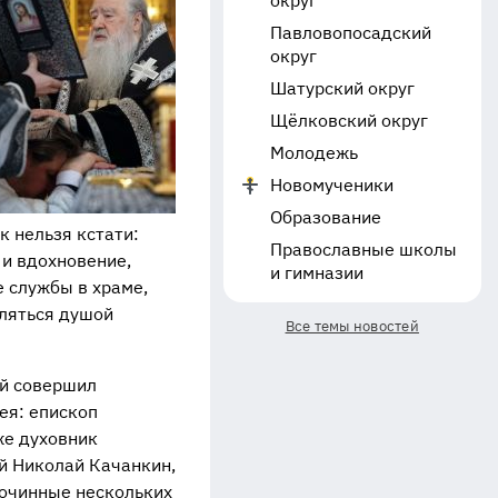
округ
Павловопосадский
округ
Шатурский округ
Щёлковский округ
Молодежь
Новомученики
Образование
к нельзя кстати:
Православные школы
 и вдохновение,
и гимназии
е службы в храме,
ляться душой
Все темы новостей
й совершил
ея: епископ
же духовник
й Николай Качанкин,
гочинные нескольких