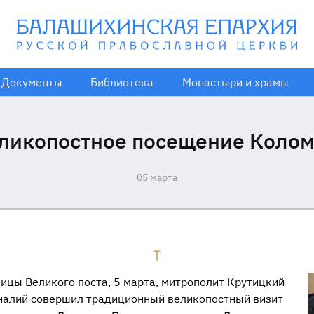
Документы
Библиотека
Монастыри и храмы
ликопостное посещение Коло
05 марта
ицы Великого поста, 5 марта, митрополит Крутицкий
налий совершил традиционный великопостный визит