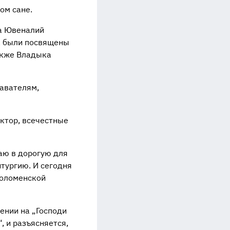
ом сане.
ка Ювеналий
а были посвящены
акже Владыка
авателям,
ктор, всечестные
аю в дорогую для
тургию. И сегодня
Коломенской
ении на „Господи
, и разъясняется,