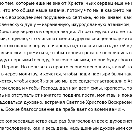
о тем, которые еще не знают Христа, чьих сердец еще не
, что это общая наша задача, потому что мы в
какой-то
мер
не с возрождением порушенных святынь, но мы знаем, как
овеческую душу — израненную, изуродованную атеизмом, 
Христову вернуть в сердца людей. И поэтому, вот это не то
хии, я думаю, что услышат меня и другие священнослужите
в этом плане в первую очередь надо воспитывать детей в
 всячески стремиться, чтобы терния греха не поселялись 
будут верными Господу, благочестивыми, то они будут боять
Церкви. Но нельзя это просто словом исполнить,
какой-то
ть через молитву, и хочется, чтобы наши пастыри были та
ется, чтобы своей жизнью мы все свидетельствовали о Хр
ои слова и чтобы Господь дал нам всем силы, крепость, т
ь не отступать от начатого подвига поста, молитвы и пока
радоваться духовно, встречая Светлое Христово Воскресе
нь. Божие благословение да пребывает со всеми вами!».
сокопреосвященство еще раз благословил всех: духовенст
благословение, как и весь день, насыщенный духовными с