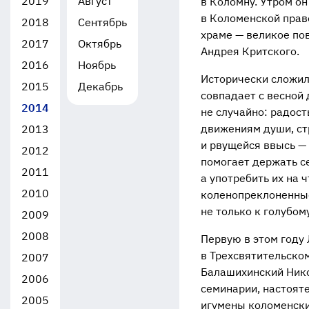
2019
Август
в Коломну. Утром о
в Коломенской прав
2018
Сентябрь
храме — великое по
2017
Октябрь
Андрея Критского.
2016
Ноябрь
Исторически сложило
2015
Декабрь
совпадает с весной 
2014
не случайно: радос
движениям души, ст
2013
и рвущейся ввысь — 
2012
помогает держать се
2011
а употребить их на
ч
2010
коленопреклоненные
не только к голубом
2009
2008
Первую в этом год
в Трехсвятительско
2007
Балашихинский Нико
2006
семинарии, настоят
2005
игумены коломенски