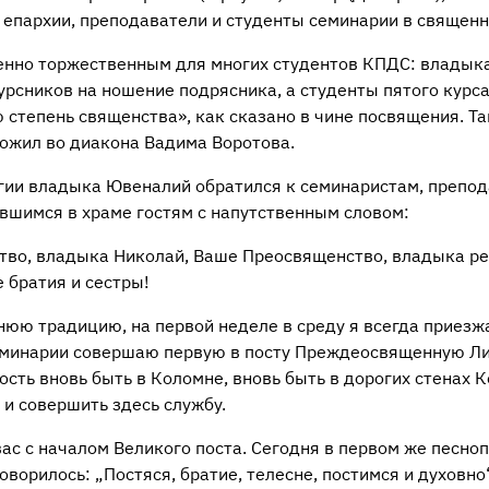
 епархии, преподаватели и студенты семинарии в священн
бенно торжественным для многих студентов КПДС: влады
урсников на ношение подрясника, а студенты пятого курс
ю степень священства», как сказано в чине посвящения. Т
ожил во диакона Вадима Воротова.
гии владыка Ювеналий обратился к семинаристам, препод
авшимся в храме гостям с напутственным словом:
во, владыка Николай, Ваше Преосвященство, владыка ре
 братия и сестры!
юю традицию, на первой неделе в среду я всегда приезж
еминарии совершаю первую в посту Преждеосвященную Ли
ость вновь быть в Коломне, вновь быть в дорогих стенах 
и совершить здесь службу.
ас с началом Великого поста. Сегодня в первом же песноп
оворилось: „Постяся, братие, телесне, постимся и духовно“