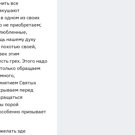
нить все
е вкушают
 в одном из своих
го не приобретаем;
озлюбленные,
ощь нашему духу
 похотью своей,
век этим
сть грех. Этого надо
й только обращаем
омного,
ринятием Святых
скрываем перед
звращаться
бы порой
 особенно призывает
ожелать зде