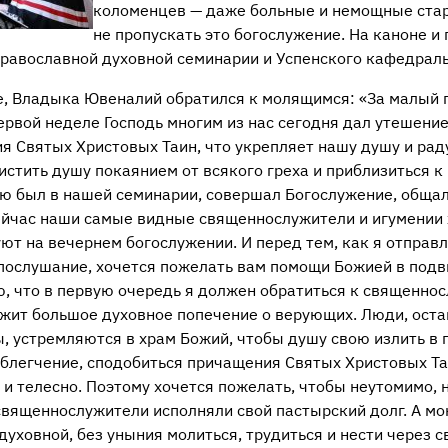
коломенцев — даже больные и немощные ста
не пропускать это богослужение. На каноне и
равославной духовной семинарии и Успенского кафедраль
, Владыка Ювеналий обратился к молящимся: «За малый 
ервой неделе Господь многим из нас сегодня дал утешени
 Святых Христовых Таин, что укрепляет нашу душу и раду
стить душу покаянием от всякого греха и приблизиться к
ью был в нашей семинарии, совершал Богослужение, общал
сейчас наши самые видные священнослужители и игумении
ют на вечернем богослужении. И перед тем, как я отправ
 послушание, хочется пожелать вам помощи Божией в подв
ю, что в первую очередь я должен обратиться к священно
ежит большое духовное попечение о верующих. Люди, оста
, устремляются в храм Божий, чтобы душу свою излить в 
облегчение, сподобиться причащения Святых Христовых Таи
и телесно. Поэтому хочется пожелать, чтобы неутомимо, 
священнослужители исполняли свой пастырский долг. А 
уховной, без уныния молиться, трудиться и нести через 