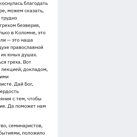
 коснулась благодать
е, можем сказать,
 трудно
грехом безверия,
лько в Коломне, это
ли — это наша
 духе православной
в их юных душах.
ся греха. Вот
лекцией, докладом,
кими
исте. Дай Бог,
вердость
яния с тем, чтобы
ние. Да поможет нам
во, семинаристов,
обытиями, положило