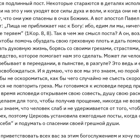
ся подлинный пост. Некоторые стараются в деталях испол
и на это у них уходят все силы духа и воли, и когда они н
, что они уже спасены в очах Божиих. А вот апостол Павел
: „Пища не приближает нас к Богу: ибо, едим ли мы, ниче
е теряем“ (1Кор. 8, 8). Так в чем же смысл поста? А он, в
 чтобы помочь обуздать свою греховную плоть и дать пом
чать духовную жизнь, борясь со своими грехами, страстями,
редство, которое помогает нам это сделать. Может ли чело
ебывает в переедании, в пьянстве, в разгуле? Это ведь и е
 освобождаться. И я думаю, что все мы это знаем, но поро
 бы не оскоромиться, как бы чего случайно не съесть скор
ся не повторить греха. Мы готовимся к исповеди перед п
о время исповеди открываем свою совесть, душу свою ра
делаем для того, чтобы получив прощение, никогда не во
ы знаем, что человек слаб и не удерживается от того, что
рех, поэтому Церковь установила ежегодные посты, когда
 себя“ и подумать о спасении своей грешной души.
 приветствовать всех вас за этим богослужением и хочу п