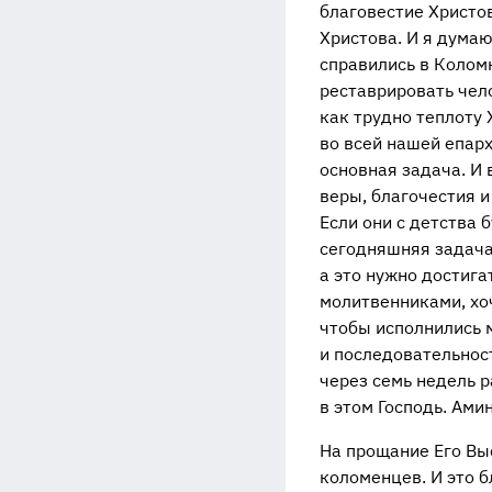
благовестие Христов
Христова. И я думаю
справились в Колом
реставрировать чел
как трудно теплоту 
во всей нашей епар
основная задача. И 
веры, благочестия и
Если они с детства 
сегодняшняя задача 
а это нужно достига
молитвенниками, хоч
чтобы исполнились м
и последовательност
через семь недель 
в этом Господь. Ами
На прощание Его Вы
коломенцев. И это 