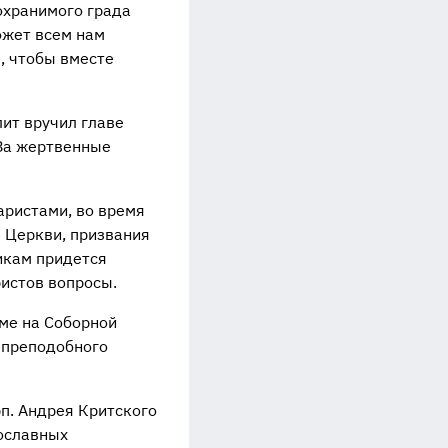
охранимого града
ожет всем нам
, чтобы вместе
ит вручил главе
За жертвенные
аристами, во время
 Церкви, призвания
икам придется
истов вопросы.
ме на Соборной
 преподобного
п. Андрея Критского
ославных