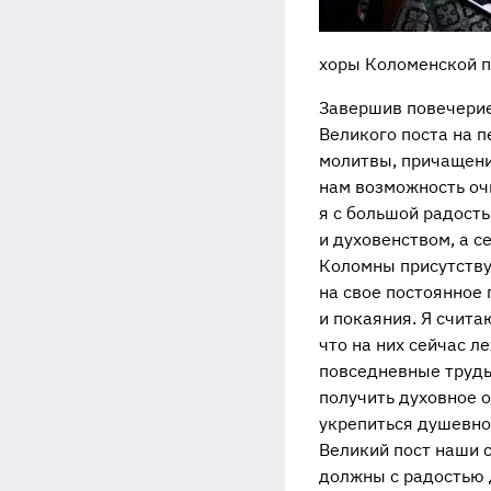
хоры Коломенской п
Завершив повечерие
Великого поста на п
молитвы, причащения
нам возможность очи
я с большой радост
и духовенством, а 
Коломны присутству
на свое постоянное
и покаяния. Я счита
что на них сейчас л
повседневные труды
получить духовное 
укрепиться душевно 
Великий пост наши 
должны с радостью д