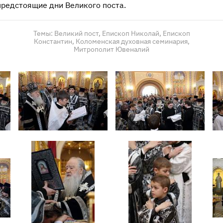
предстоящие дни Великого поста.
Темы:
Великий пост,
Епископ Николай,
Епископ
Константин,
Коломенская духовная семинария,
Митрополит Ювеналий