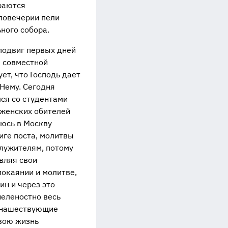
раются
 повечерии пели
ного собора.
подвиг первых дней
е совместной
ет, что Господь дает
 Нему. Сегодня
ся со студентами
 женских обителей
люсь в Москву
иге поста, молитвы
служителям, потому
вляя свои
покаянии и молитве,
н и через это
неленостно весь
монашествующие
свою жизнь