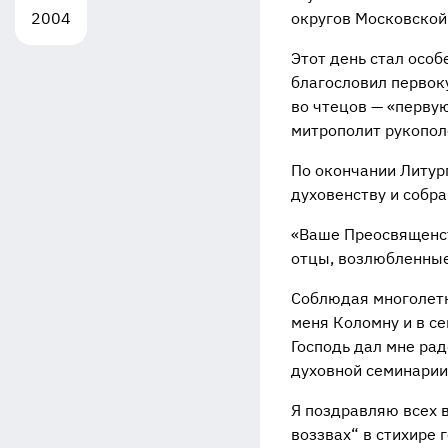
2004
округов Московской
Этот день стал осо
благословил первок
во чтецов — «перву
митрополит рукопол
По окончании Литур
духовенству и собр
«Ваше Преосвященст
отцы, возлюбленные
Соблюдая многолетн
меня Коломну и в с
Господь дал мне рад
духовной семинарии 
Я поздравляю всех в
воззвах“ в стихире г