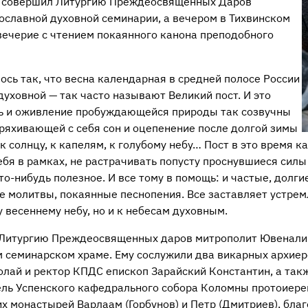
н совершил Литургию Преждеосвященных Даров
ославной духовной семинарии, а вечером в Тихвинском
вечерие с чтением покаянного канона преподобного
сь так, что весна календарная в средней полосе России
духовной — так часто называют Великий пост. И это
ть и оживление пробуждающейся природы так созвучны
ряхивающей с себя сон и оцепенение после долгой зимы
к солнцу, к капелям, к голубому небу… Пост в это время ка
бя в рамках, не растрачивать попусту проснувшиеся силы
то-нибудь
полезное. И все тому в помощь: и частые, долги
 молитвы, покаянные песнопения. Все заставляет устрем
у весеннему небу, но и к небесам духовным.
у Литургию Преждеосвященных даров митрополит Ювенали
м семинарском храме. Ему сослужили два викарных архиер
лай и ректор КПДС епископ Зарайский Константин, а так
ель Успенского кафедрального собора Коломны протоиере
х монастырей Варлаам (Горбунов) и Петр (Дмитриев), бла