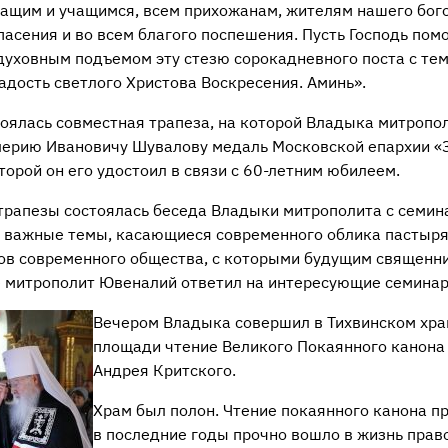
ащим и учащимся, всем прихожанам, жителям нашего бог
асения и во всем благого поспешения. Пусть Господь пом
 духовным подъемом эту стезю сорокадневного поста с тем
адость светлого Христова Воскресения. Аминь».
оялась совместная трапеза, на которой Владыка митропол
ерию Ивановичу Шувалову медаль Московской епархии «
торой он его удостоил в связи с
60-летним
юбилеем.
 трапезы состоялась беседа Владыки митрополита с семин
л важные темы, касающиеся современного облика пастыря
ов современного общества, с которыми будущим священн
е митрополит Ювеналий ответил на интересующие семинар
Вечером Владыка совершил в Тихвинском хра
площади чтение Великого Покаянного канона
Андрея Критского.
Храм был полон. Чтение покаянного канона пр
в последние годы прочно вошло в жизнь прав