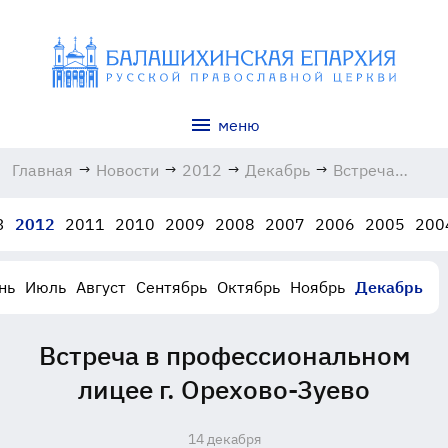
меню
Главная
→
Новости
→
2012
→
Декабрь
→
Встреча
в профессиона
лицее
3
2012
2011
2010
2009
2008
2007
2006
2005
200
г. Орехово-
Зуево
14.12.2012
нь
Июль
Август
Сентябрь
Октябрь
Ноябрь
Декабрь
Встреча в профессиональном
лицее г. Орехово-Зуево
14 декабря