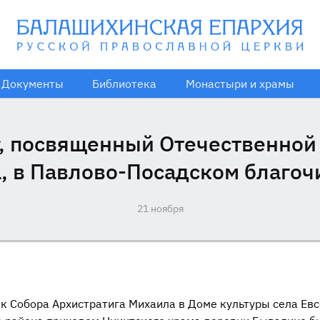
Документы
Библиотека
Монастыри и храмы
, посвященный Отечественной
,
а, в Павлово-Посадском благоч
21 ноября
ик Собора Архистратига Михаила в Доме культуры села Ев