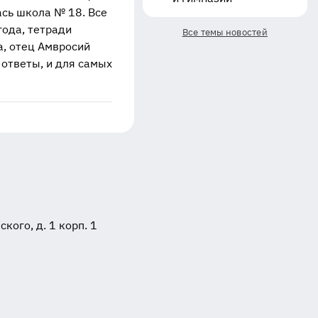
ась школа № 18. Все
года, тетради
Все темы новостей
а, отец Амвросий
 ответы, и для самых
ого, д. 1 корп. 1