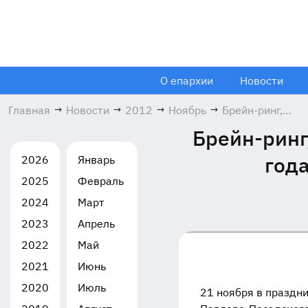
О епархии
Новости
Главная
→
Новости
→
2012
→
Ноябрь
→
Брейн-ринг,
посвященный
Брейн-ринг
Отечественной
войне 1812 года
год
2026
Январь
в Павлово-
2025
Февраль
Посадском
благочинии
2024
Март
21.11.2012
2023
Апрель
2022
Май
2021
Июнь
2020
Июль
21 ноября в праздн