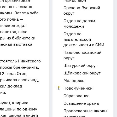
Монастыри
ыл организован
тие пять команд
Орехово-Зуевский
 школы. Возле клуба
округ
го полка —
Отдел по делам
ольников ждал
молодежи
напиток, вкус
Отдел по
ры из библиотеки
издательской
ческая выставка
деятельности и СМИ
Павловопосадский
округ
стоятель Никитского
Шатурский округ
вопросы
брейн-ринга
,
Щёлковский округ
12 года. Отец
рживала своих чад,
Молодежь
жил доклад
Новомученики
ии.
Образование
чука), клирика
Освящение храма
глашены по одному
Православные школы
ская школа и лицей
и гимназии