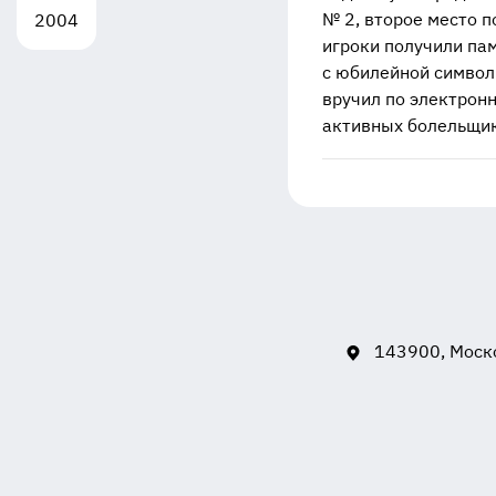
№ 2, второе место п
2004
игроки получили пам
с юбилейной символ
вручил по электронн
активных болельщик
143900, Моско