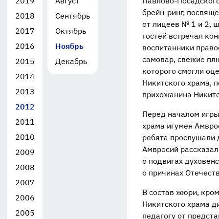
2019
Август
Павлово-Посадског
брейн-ринг
, посвящ
2018
Сентябрь
от лицеев № 1 и 2, 
2017
Октябрь
гостей встречал ко
2016
Ноябрь
воспитанники право
самовар, свежие плю
2015
Декабрь
которого смогли оц
2014
Никитского храма, 
2013
прихожанина Никитс
2012
Перед началом игры
2011
храма игумен Амвро
2010
ребята прослушали д
Амвросий рассказал 
2009
о подвигах духовен
2008
о причинах Отечеств
2007
В состав жюри, кро
2006
Никитского храма д
2005
педагогу от предст