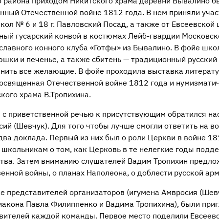
о
района приходом Никитского храма деревни Бывалино б
енный Отечественной войне 1812 года. В нем приняли учас
школ № 6 и 18 г. Павловский Посад, а также от Евсеевской
нный гусарский конвой в костюмах
Лейб-гвардии
Московско
славного конного клуба «Готфы» из Бывалино. В фойе шк
шки и печенье, а также сбитень — традиционный русский 
енить все желающие. В фойе проходила выставка литерату
посвященная Отечественной войне 1812 года и нумизмати
кого храма В.Тропихина.
 с приветственной речью к присутствующим обратился на
сий (Шевчук). Для того чтобы лучше смогли ответить на 
ва доклада. Первый из них был о роли Церкви в войне 18
школьникам о том, как Церковь в те нелегкие годы подде
ства. Затем вниманию слушателей Вадим Тропихин предло
енной войны, о планах Наполеона, о доблести русской арм
ме представителей организаторов (игумена Амвросия (Шев
иакона Павла Филиппенко и Вадима Тропихина), были при
авителей каждой команды. Первое место поделили Евсеев