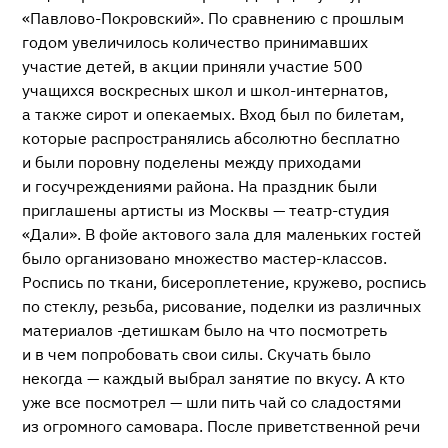
«Павлово-Покровский»
. По сравнению с прошлым
годом увеличилось количество принимавших
участие детей, в акции приняли участие 500
учащихся воскресных школ и
школ-интернатов
,
а также сирот и опекаемых. Вход был по билетам,
которые распространялись абсолютно бесплатно
и были поровну поделены между приходами
и госучреждениями района. На праздник были
приглашены артисты из Москвы —
театр-студия
«Дали». В фойе актового зала для маленьких гостей
было организовано множество
мастер-классов
.
Роспись по ткани, бисероплетение, кружево, роспись
по стеклу, резьба, рисование, поделки из различных
материалов -детишкам было на что посмотреть
и в чем попробовать свои силы. Скучать было
некогда — каждый выбрал занятие по вкусу. А кто
уже все посмотрел — шли пить чай со сладостями
из огромного самовара. После приветственной речи