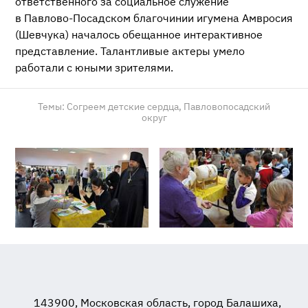
ответственного за социальное служение
в
Павлово-Посадском
благочинии игумена Амвросия
(Шевчука) началось обещанное интерактивное
представление. Талантливые актеры умело
работали с юными зрителями.
Темы:
Согреем детские сердца,
Павловопосадский
округ
143900, Московская область, город Балашиха,