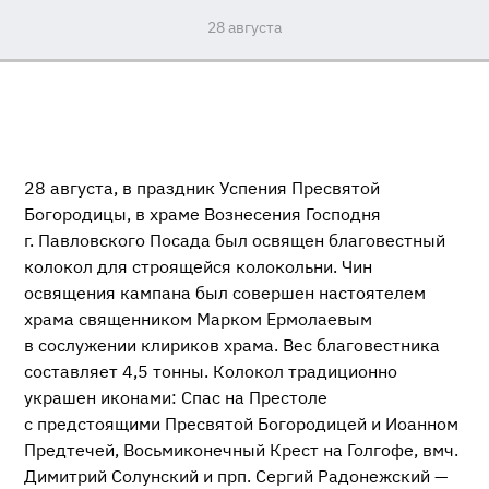
28 августа
28 августа, в праздник Успения Пресвятой
Богородицы, в храме Вознесения Господня
г. Павловского Посада был освящен благовестный
колокол для строящейся колокольни. Чин
освящения кампана был совершен настоятелем
храма священником Марком Ермолаевым
в сослужении клириков храма. Вес благовестника
составляет 4,5 тонны. Колокол традиционно
украшен иконами: Спас на Престоле
с предстоящими Пресвятой Богородицей и Иоанном
Предтечей, Восьмиконечный Крест на Голгофе, вмч.
Димитрий Солунский и прп. Сергий Радонежский —