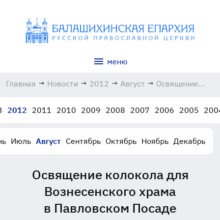
меню
Главная
→
Новости
→
2012
→
Август
→
Освящение
колокола для
Вознесенского
3
2012
2011
2010
2009
2008
2007
2006
2005
200
храма
в Павловском
Посаде
нь
Июль
Август
Сентябрь
Октябрь
Ноябрь
Декабрь
28.08.2012
Освящение колокола для
Вознесенского храма
в Павловском Посаде