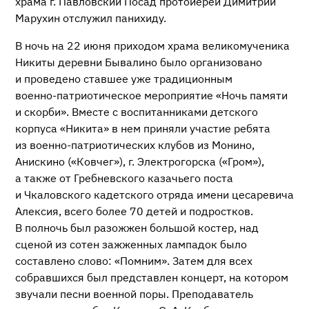
храма г. Павловский Посад протоиерей Димитрий
Марухин отслужил панихиду.
В ночь на 22 июня приходом храма великомученика
Никиты деревни Бывалино было организовано
и проведено ставшее уже традиционным
военно-патриотическое
мероприятие «Ночь памяти
и скорби». Вместе с воспитанниками детского
корпуса «Никита» в нем приняли участие ребята
из
военно-патриотических
клубов из Монино,
Анискино («Ковчег»), г. Электрогорска («Гром»),
а также от Гребневского казачьего поста
и Чкаловского кадетского отряда имени цесаревича
Алексия, всего более 70 детей и подростков.
В полночь был разожжен большой костер, над
сценой из сотен зажженных лампадок было
составлено слово: «Помним». Затем для всех
собравшихся был представлен концерт, на котором
звучали песни военной поры. Преподаватель