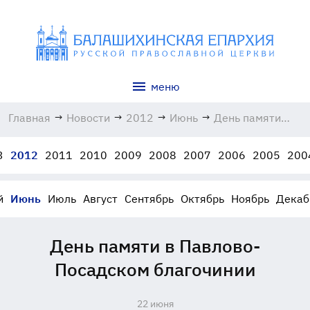
меню
Главная
→
Новости
→
2012
→
Июнь
→
День памяти
в Павлово-
Посадском
3
2012
2011
2010
2009
2008
2007
2006
2005
200
благочинии
22.06.2012
й
Июнь
Июль
Август
Сентябрь
Октябрь
Ноябрь
Декаб
День памяти в Павлово-
Посадском благочинии
22 июня