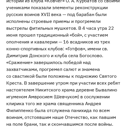
истории из клуба «Ковчег»
О. А. Курбатов
со своими
учениками показали элементы реконструкции
русских воинов XVII века — под барабан были
исполнены строевые приемы и прогремели
выстрелы фитильных мушкетов. В 4 часа утра 22
июня прошел традиционный «бой», с участием
ополчения и кавалерии — 16 всадников из трех
конно-спортивных
клубов: «Готфов», имени св.
Димитрия Донского и клуба села Богослово.
«Сражение» завершилось победой над
захватчиками, прогремел салют и знамена
со свастикой были положены к подножию Святого
Креста. В завершение утром при участии всех ребят
настоятелем Никитского храма деревне Бывалино
игуменом Амвросием (Шевчуком) в сослужении
клирика того же храма священника Андрея
Филиппенко была отслужена панихида по всем
воинам, отстоявшим наше Отечество, как павшим
на поле брани, так и скончавшимся после войны.