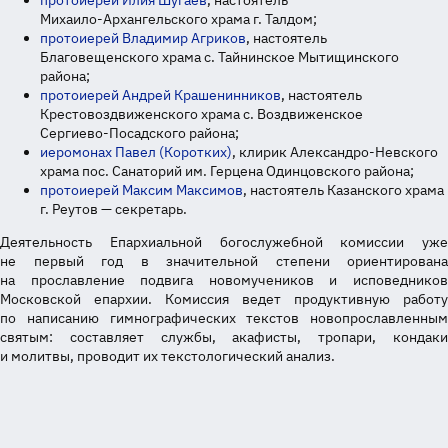
протоиерей Илия Шугаев
, настоятель
Михаило-Архангельского
храма г. Талдом;
протоиерей Владимир Агриков
, настоятель
Благовещенского храма с. Тайнинское Мытищинского
района;
протоиерей Андрей Крашенинников
, настоятель
Крестовоздвиженского храма с. Воздвиженское
Сергиево-Посадского
района;
иеромонах Павел (Коротких)
, клирик
Александро-Невского
храма пос. Санаторий им. Герцена Одинцовского района;
протоиерей Максим Максимов
, настоятель Казанского храма
г. Реутов — секретарь.
Деятельность Епархиальной богослужебной комиссии уже
не первый год в значительной степени ориентирована
на прославление подвига новомучеников и исповедников
Московской епархии. Комиссия ведет продуктивную работу
по написанию гимнографических текстов новопрославленным
святым: составляет службы, акафисты, тропари, кондаки
и молитвы, проводит их текстологический анализ.