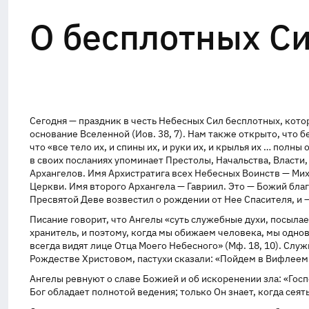
О бесплотных С
Сегодня — праздник в честь Небесных Сил бесплотных, котор
основание Вселенной (Иов. 38, 7). Нам также открыто, что
что «все тело их, и спины их, и руки их, и крылья их … полн
в своих посланиях упоминает Престолы, Начальства, Власти
Архангелов. Имя Архистратига всех Небесных Воинств — Мих
Церкви. Имя второго Архангела — Гавриил. Это — Божий благ
Пресвятой Деве возвестил о рождении от Нее Спасителя, и 
Писание говорит, что Ангелы «суть служебные духи, посылае
хранитель, и поэтому, когда мы обижаем человека, мы однов
всегда видят лице Отца Моего Небесного» (Мф. 18, 10). Служи
Рождестве Христовом, пастухи сказали: «Пойдем в Вифлеем и 
Ангелы ревнуют о славе Божией и об искоренении зла: «Госп
Бог обладает полнотой ведения; только Он знает, когда сеят