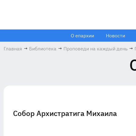
О епархии
Новости
Главная
→
Библиотека
→
Проповеди на каждый день
→
Собор Архистратига Михаила