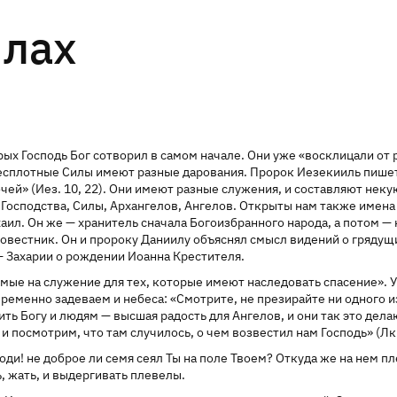
илах
ых Господь Бог сотворил в самом начале. Они уже «восклицали от р
 бесплотные Силы имеют разные дарования. Пророк Иезекииль пишет
ы очей» (Иез. 10, 22). Они имеют разные служения, и составляют не
, Господства, Силы, Архангелов, Ангелов. Открыты нам также имен
аил. Он же — хранитель сначала Богоизбранного народа, а потом —
овестник. Он и пророку Даниилу объяснял смысл видений о грядущи
— Захарии о рождении Иоанна Крестителя.
мые на служение для тех, которые имеют наследовать спасение». У
ременно задеваем и небеса: «Смотрите, не презирайте ни одного из
ть Богу и людям — высшая радость для Ангелов, и они так это делаю
посмотрим, что там случилось, о чем возвестил нам Господь» (Лк. 
оди! не доброе ли семя сеял Ты на поле Твоем? Откуда же на нем 
ь, жать, и выдергивать плевелы.