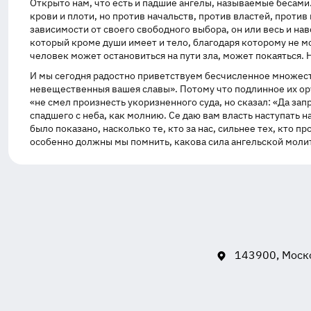
Открыто нам, что есть и падшие ангелы, называемые бесами. 
крови и плоти, но против начальств, против властей, против 
зависимости от своего свободного выбора, он или весь и навс
который кроме души имеет и тело, благодаря которому не може
человек может остановиться на пути зла, может покаяться. Н
И мы сегодня радостно приветствуем бесчисленное множест
невещественныя вашея славы». Потому что подлинное их ору
«не смел произнесть укоризненного суда, но сказал: «Да зап
спадшего с неба, как молнию. Се даю вам власть наступать 
было показано, насколько те, кто за нас, сильнее тех, кто п
особенно должны мы помнить, какова сила ангельской молитв
143900, Моско