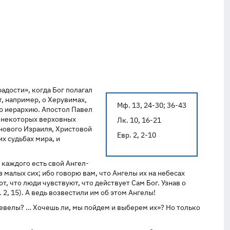
адости», когда Бог полагал
, например, о Херувимах,
Мф. 13, 24-30; 36-43
кую иерархию. Апостол Павел
а некоторых верховных
Лк. 10, 16-21
 нового Израиля, Христовой
Евр. 2, 2-10
х судьбах мира, и
 каждого есть свой Ангел-
 малых сих; ибо говорю вам, что Ангелы их на небесах
т, что люди чувствуют, что действует Сам Бог. Узнав о
2, 15). А ведь возвестили им об этом Ангелы!
плевелы? … Хочешь ли, мы пойдем и выберем их»? Но только