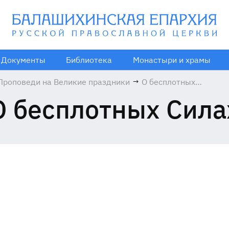
Документы
Библиотека
Монастыри и храмы
Проповеди на Великие праздники
→
О бесплотных
Силах
О бесплотных Сила