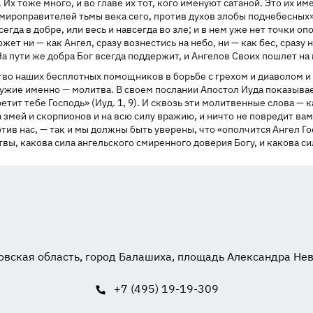
Их тоже много, и во главе их тот, кого именуют сатаной. Это их име
мироправителей тьмы века сего, против духов злобы поднебесных» (Е
егда в добре, или весь и навсегда во зле; и в нем уже нет точки о
т ни — как Ангел, сразу вознестись на небо, ни — как бес, сразу н
а пути же добра Бог всегда поддержит, и Ангелов Своих пошлет на п
во наших бесплотных помощников в борьбе с грехом и диаволом и 
жие именно — молитва. В своем послании Апостол Иуда показывает,
ретит тебе Господь» (Иуд. 1, 9). И сквозь эти молитвенные слова —
на змей и скорпионов и на всю силу вражию, и ничто не повредит в
ротив нас, — так и мы должны быть уверены, что «ополчится Ангел Го
ы, какова сила ангельского смиренного доверия Богу, и какова си
вская область, город Балашиха, площадь Александра Невск
+7 (495) 19-19-309