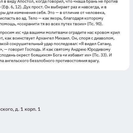
л в виду Апостол, когда говорил, что «наша брань не против
ф. 6, 12). Дух прост. Он выбирает раз и навсегда, и в
поры для изменения себя. Это — в отличие от человека,
испасть во ад. Тело — как якорь, благодаря которому
омощь, «сохранити тя во всех путех твоих» (Пс. 90).
просим их: «да вашими молитвами оградите нас кровом крил
 как воинствует Архангел Михаил. Он, споря с диаволом,
 какой сокрушительный удар последовал: «Я видел Сатану,
ам», — говорит Господь. И как святому Андрею Юродивому
сподень окрест боящихся» Бога «и избавит их» (Пс. 33). И
ла ангельского беззлобного противостояния врагу.
ого, д. 1 корп. 1