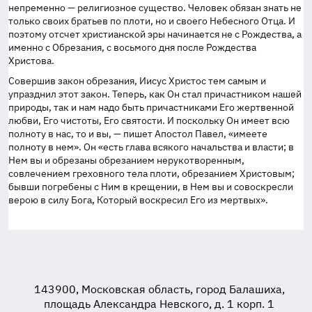
непременно — религиозное существо. Человек обязан знать не
только своих братьев по плоти, но и своего Небесного Отца. И
поэтому отсчет христианской эры начинается не с Рождества, а
именно с Обрезания, с восьмого дня после Рождества
Христова.
Совершив закон обрезания, Иисус Христос тем самым и
упразднил этот закон. Теперь, как Он стал причастником нашей
природы, так и нам надо быть причастниками Его жертвенной
любви, Его чистоты, Его святости. И поскольку Он имеет всю
полноту в нас, то и вы, — пишет Апостол Павел, «имеете
полноту в нем». Он «есть глава всякого начальства и власти; в
Нем вы и обрезаны обрезанием нерукотворенным,
совлечением греховного тела плоти, обрезанием Христовым;
бывши погребены с Ним в крещении, в Нем вы и совоскресли
верою в силу Бога, Который воскресил Его из мертвых».
143900, Московская область, город Балашиха,
площадь Александра Невского, д. 1 корп. 1