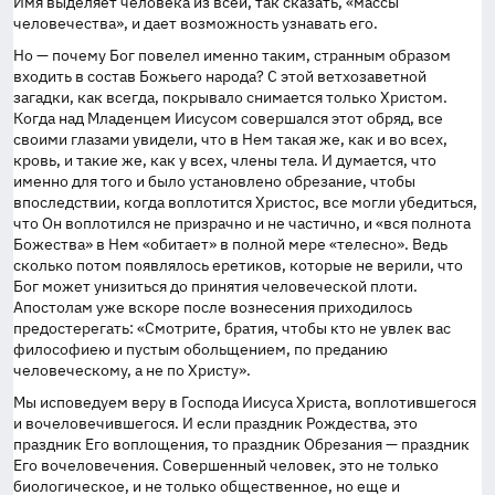
Имя выделяет человека из всей, так сказать, «массы
человечества», и дает возможность узнавать его.
Но — почему Бог повелел именно таким, странным образом
входить в состав Божьего народа? С этой ветхозаветной
загадки, как всегда, покрывало снимается только Христом.
Когда над Младенцем Иисусом совершался этот обряд, все
своими глазами увидели, что в Нем такая же, как и во всех,
кровь, и такие же, как у всех, члены тела. И думается, что
именно для того и было установлено обрезание, чтобы
впоследствии, когда воплотится Христос, все могли убедиться,
что Он воплотился не призрачно и не частично, и «вся полнота
Божества» в Нем «обитает» в полной мере «телесно». Ведь
сколько потом появлялось еретиков, которые не верили, что
Бог может унизиться до принятия человеческой плоти.
Апостолам уже вскоре после вознесения приходилось
предостерегать: «Смотрите, братия, чтобы кто не увлек вас
философиею и пустым обольщением, по преданию
человеческому, а не по Христу».
Мы исповедуем веру в Господа Иисуса Христа, воплотившегося
и вочеловечившегося. И если праздник Рождества, это
праздник Его воплощения, то праздник Обрезания — праздник
Его вочеловечения. Совершенный человек, это не только
биологическое, и не только общественное, но еще и