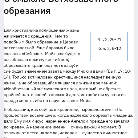
обрезания
Для христианина полноценная жизнь
начинается с крещения. Чем-то
Лк. 2, 20-21
подобным было обрезание в Церкви
ветхозаветной. Еще Аврааму было
Кол. 2, 8-12
сказано: «Сей завет Мой»: «да будет у
вас обрезан весь мужеский пол;
обрезывайте крайнюю плоть вашу: и
сие будет знамением завета между Мною и вами» (Быт. 17, 10-
14). Только вот человек крестившийся наследует вечную
жизнь, а не обрезавшийся лишался и жизни временной:
«Необрезанный же мужеского пола, который не обрежет
крайней плоти своей в восьмой день, истребится душа та из
народа своего, ибо он нарушил завет Мой».
В обрезании, как сейчас в крещении, нарекалось имя. «По
прошествии восьми дней, когда надлежало обрезать младенца,
дали Ему имя Иисус, нареченное Ангелом прежде его зачатия
во чреве». А наречение имени — очень важный момент. В
отличии от всего на земле, человек — существо личностное.