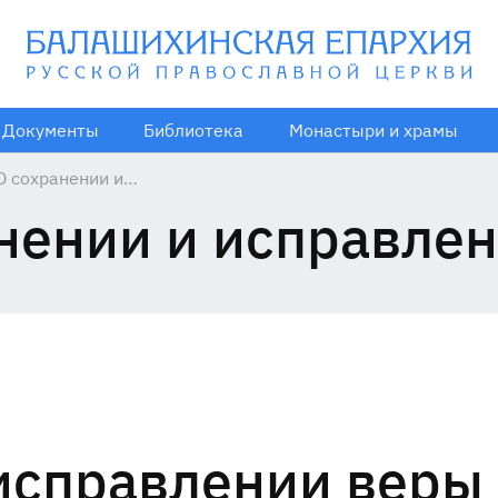
Документы
Библиотека
Монастыри и храмы
О сохранении и
исправлении
нении и исправле
веры
 исправлении веры