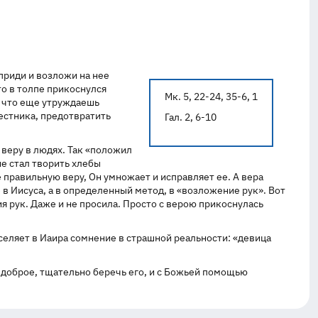
 приди и возложи на нее
то в толпе прикоснулся
Мк. 5, 22-24, 35-6, 1
а; что еще утруждаешь
вестника, предотвратить
Гал. 2, 6-10
 веру в людях. Так «положил
не стал творить хлебы
е правильную веру, Он умножает и исправляет ее. А вера
е в Иисуса, а в определенный метод, в «возложение рук». Вот
я рук. Даже и не просила. Просто с верою прикоснулась
селяет в Иаира сомнение в страшной реальности: «девица
е доброе, тщательно беречь его, и с Божьей помощью