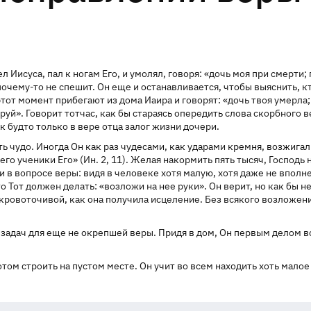
 Иисуса, пал к ногам Его, и умолял, говоря: «дочь моя при смерти;
почему-то
не спешит. Он еще и останавливается, чтобы выяснить, к
 этот момент прибегают из дома Иаира и говорят: «дочь твоя умерл
еруй». Говорит тотчас, как бы стараясь опередить слова скорбного 
к будто только в вере отца залог жизни дочери.
ь чудо. Иногда Он как раз чудесами, как ударами кремня, возжигал
го ученики Его» (Ин. 2, 11). Желая накормить пять тысяч, Господь 
к и в вопросе веры: видя в человеке хотя малую, хотя даже не вполн
о Тот должен делать: «возложи на нее руки». Он верит, но как бы н
кровоточивой, как она получила исцеление. Без всякого возложени
 задач для еще не окрепшей веры. Придя в дом, Он первым делом в
потом строить на пустом месте. Он учит во всем находить хоть мало