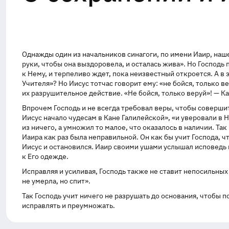
Однажды один из начальников синагоги, по имени Иаир, нашел
руки, чтобы она выздоровела, и осталась жива». Но Господь
к Нему, и терпеливо ждет, пока неизвестный откроется. А в
Учителя»? Но Иисус тотчас говорит ему: «не бойся, только в
их разрушительное действие. «Не бойся, только веруй»! — Ка
Впрочем Господь и не всегда требовал веры, чтобы совершит
Иисус начало чудесам в Кане Галилейской», «и уверовали в Не
из ничего, а умножил то малое, что оказалось в наличии. Та
Иаира как раз была неправильной. Он как бы учит Господа, чт
Иисус и остановился. Иаир своими ушами услышал исповедь 
к Его одежде.
Исправляя и усиливая, Господь также не ставит непосильных
не умерла, но спит».
Так Господь учит ничего не разрушать до основания, чтобы 
исправлять и преумножать.