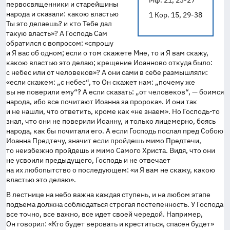
Мф. 21, 23-27
первосвященники и старейшины
народа и сказали: какою властью
1 Кор. 15, 29-38
Ты это делаешь? и кто Тебе дал
такую власть»? А Господь Сам
обратился с вопросом: «спрошу
и Я вас об одном; если о том скажете Мне, то и Я вам скажу,
какою властью это делаю; крещение Иоанново откуда было:
с небес или от человеков»? А они сами в себе размышляли:
«если скажем: „с небес“, то Он скажет нам: „почему же
вы не поверили ему“? А если сказать: „от человеков“, — боимся
народа, ибо все почитают Иоанна за пророка». И они так
и не нашли, что ответить, кроме как «не знаем». Но
Господь-то
знал, что они не поверили Иоанну, и только лицемерно, боясь
народа, как бы почитали его. А если Господь послал пред Собою
Иоанна Предтечу, значит если пройдешь мимо Предтечи,
то неизбежно пройдешь и мимо Самого Христа. Видя, что они
не усвоили предыдущего, Господь и не отвечает
на их любопытство о последующем: «и Я вам не скажу, какою
властью это делаю».
В лестнице на небо важна каждая ступень, и на любом этапе
подъема должна соблюдаться строгая постепенность. У Господа
все точно, все важно, все идет своей чередой. Например,
Он говорил: «Кто будет веровать и креститься, спасен будет»