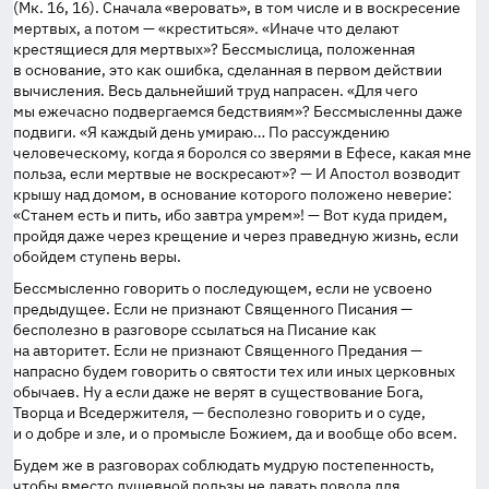
(Мк. 16, 16). Сначала «веровать», в том числе и в воскресение
мертвых, а потом — «креститься». «Иначе что делают
крестящиеся для мертвых»? Бессмыслица, положенная
в основание, это как ошибка, сделанная в первом действии
вычисления. Весь дальнейший труд напрасен. «Для чего
мы ежечасно подвергаемся бедствиям»? Бессмысленны даже
подвиги. «Я каждый день умираю… По рассуждению
человеческому, когда я боролся со зверями в Ефесе, какая мне
польза, если мертвые не воскресают»? — И Апостол возводит
крышу над домом, в основание которого положено неверие:
«Станем есть и пить, ибо завтра умрем»! — Вот куда придем,
пройдя даже через крещение и через праведную жизнь, если
обойдем ступень веры.
Бессмысленно говорить о последующем, если не усвоено
предыдущее. Если не признают Священного Писания —
бесполезно в разговоре ссылаться на Писание как
на авторитет. Если не признают Священного Предания —
напрасно будем говорить о святости тех или иных церковных
обычаев. Ну а если даже не верят в существование Бога,
Творца и Вседержителя, — бесполезно говорить и о суде,
и о добре и зле, и о промысле Божием, да и вообще обо всем.
Будем же в разговорах соблюдать мудрую постепенность,
чтобы вместо душевной пользы не давать повода для