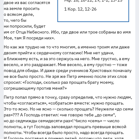
Мф. 18, 18-22; 19, 1-2, 13-15
двое из вас согласятся
на земле просить
1 Кор. 12, 12-26
о всяком деле,
то, чего бы
ни попросили, будет
им от Отца Небесного. Ибо, где двое или трое собраны во имя
Мое, там Я посреди них».
Но как же трудно не то что многим, а именно троим или даже
двоим прийти к сердечному согласию! Мне нет удачи,
а ближнему есть, и за это сержусь на него. Мне грустно, а ему
весело, и это раздражает. Мне весело, а ему грустно — тоже
повод для обиды. И даже среди учеников Христовых поначалу
не все было просто. Не зря же Петр именно после этих слов
спросил: «Господи, сколько раз прощать брату моему,
согрешающему против меня?»
Петр попал прямо в точку, сразу определив, что нужно людям,
чтобы «согласиться», «собраться» вместе: нужно прощать.
Это-то
ясно. Но не ясно — сколько прощать? Неужели «до семи
раз»??? А Господь ответил: «не говорю тебе „до семи“,
но до седмижды семидесяти раз»! Число «семь» — число
полноты, а тут Господь заповедал прощать превыше всякой
полноты. Чтобы всегда было просто, надо всегда прощать.
И Господь поставил в пример детей, потому что дети, хотя