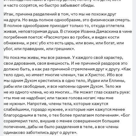
и часто ссорятся, но быстро забывают обиды.
Итак, причина разделений в том, что мы не похожи друг
на друга. Но ведь полное однообразие, это физическая смерть.
В полное однообразие приходит только то, откуда отлетела
живая, неповторимая душа. В стихире Иоанна Дамаскина в чине
погребения поется: «Рассмотрех во гробех, и видех кости
обнажены, и рех: убо кто есть царь, или воин, или богат, или
убог, или праведник, или грешник».
Но пока мы живы, мы все разные. У каждого свой характер,
свои дарования, своя внешность. И не причиной раздоров это
должно быть, а как раз причиной стремления друг к другу. «Как
тело одно, но имеет многие члены», так и Христос. Ибо все
мы одним Духом крестились в одно тело, Иудеи или Еллины,
рабы или свободные, и все напоены одним Духом. Тело же
не из одного члена, но из многих… Не может глаз сказать руке:
«ты мне не надобна»; или также голова ногам: «вы мне
не нужны». Напротив, члены тела, которые кажутся
слабейшими, гораздо нужнее, и которые нам кажутся менее
благородными в теле, о тех более прилагаем попечения«. «Бог
соразмерил тело, внушив о менее совершенном большее
попечение, дабы не было разделения в теле, а все члены
одинаково заботились друг о друге».