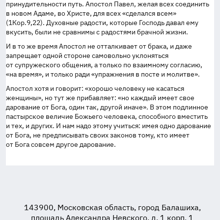
принудительности путь. Апостол Павел, желая всех соединить
в новом Адаме, во Христе, для всех «сделался всем»
(1Кор.9,22). Духовные радости, которые Господь давал ему
вкусить, были не сравнимы с радостями брачной жизни.
И в то же время Апостол не отталкивает от брака, и даже
запрещает одной стороне самовольно уклоняться
от супружеского общения, а только по взаимному согласию,
«на время», и только ради «упражнения в посте и молитве».
Апостол хотя и говорит: «хорошо человеку не касаться
женщины», но тут же прибавляет: «но каждый имеет свое
дарование от Бога, один так, другой иначе». В этом подлинное
пастырское величие Божьего человека, способного вместить
и тех, и других. И нам надо этому учиться: имея одно дарование
от Бога, не предписывать своих законов тому, кто имеет
от Бога совсем другое дарование.
143900, Московская область, город Балашиха,
площадь Александра Невского, д. 1 корп. 1