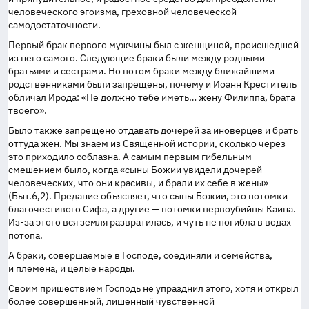
человеческого эгоизма, греховной человеческой
самодостаточности.
Первый брак первого мужчины был с женщиной, происшедшей
из него самого. Следующие браки были между родными
братьями и сестрами. Но потом браки между ближайшими
родственниками были запрещены, почему и Иоанн Креститель
обличал Ирода: «Не должно тебе иметь… жену Филиппа, брата
твоего».
Было также запрещено отдавать дочерей за иноверцев и брать
оттуда жен. Мы знаем из Священной истории, сколько через
это приходило соблазна. А самым первым гибельным
смешением было, когда «сыны Божии увидели дочерей
человеческих, что они красивы, и брали их себе в жены»
(Быт.6,2). Предание объясняет, что сыны Божии, это потомки
благочестивого Сифа, а другие — потомки первоубийцы Каина.
Из-за
этого вся земля развратилась, и чуть не погибла в водах
потопа.
А браки, совершаемые в Господе, соединяли и семейства,
и племена, и целые народы.
Своим пришествием Господь не упразднил этого, хотя и открыл
более совершенный, лишенный чувственной