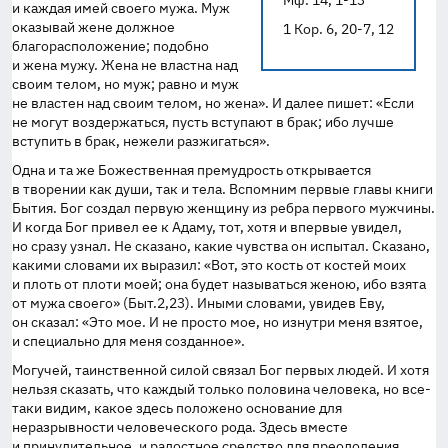
Мф. 14, 1-13
и каждая имей своего мужа. Муж
оказывай жене должное
1 Кор. 6, 20-7, 12
благорасположение; подобно
и жена мужу. Жена не властна над
своим телом, но муж; равно и муж
не властен над своим телом, но жена». И далее пишет: «Если
не могут воздержаться, пусть вступают в брак; ибо лучше
вступить в брак, нежели разжигаться».
Одна и та же Божественная премудрость открывается
в творении как души, так и тела. Вспомним первые главы книги
Бытия. Бог создал первую женщину из ребра первого мужчины.
И когда Бог привел ее к Адаму, тот, хотя и впервые увидел,
но сразу узнал. Не сказано, какие чувства он испытал. Сказано,
какими словами их выразил: «Вот, это кость от костей моих
и плоть от плоти моей; она будет называться женою, ибо взята
от мужа своего» (Быт.2,23). Иными словами, увидев Еву,
он сказал: «Это мое. И не просто мое, но изнутри меня взятое,
и специально для меня созданное».
Могучей, таинственной силой связал Бог первых людей. И хотя
нельзя сказать, что каждый только половина человека, но все-
таки видим, какое здесь положено основание для
неразрывности человеческого рода. Здесь вместе
и принудительное, и радостное средство для преодоления