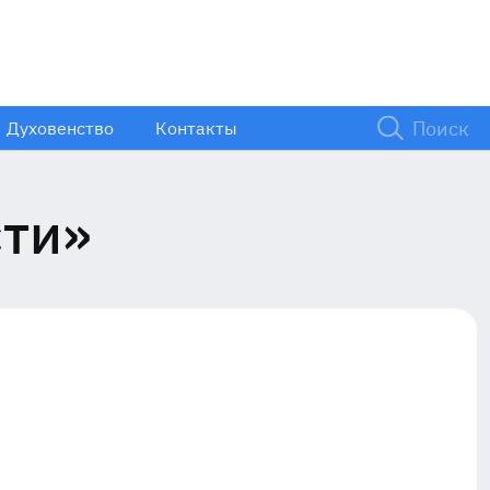
Духовенство
Контакты
сти»