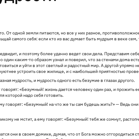
о. От одной земли питаются, но все у них разное, противоположное
льщай самого себя: если кто из вас думает быть мудрым в веке сем,
редвидит, и поэтому более удачно ведет свои дела. Представим себ
Но один
каким-то
образом узнал и поверил, что за стенами дома есть
овиться и уйти в этот светлый и радостный мир. А другой упрямо не 
 поуютнее устроить свое жилище, и с наибольшей приятностью пров
азная мудрость, и мудрость одного есть безумие в глазах другого.
говорят: «Безумный! жизнь дается человеку один раз, и прожить ее
ля которой надо себя готовить.
 говорят: «Безумный! на что же ты сам будешь жить?» — Ведь они 
икому не мстит, а ему говорят: «Безумный! тебя же сомнут, растопч
тся они в своем домике, думая, что от Бога можно отгородиться с