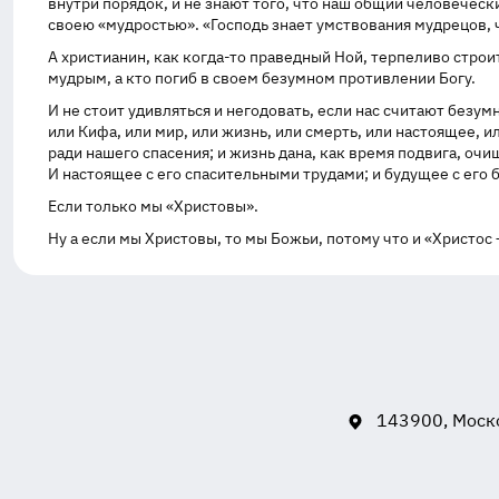
внутри порядок, и не знают того, что наш общий человеческ
своею «мудростью». «Господь знает умствования мудрецов, 
А христианин, как
когда-то
праведный Ной, терпеливо строит 
мудрым, а кто погиб в своем безумном противлении Богу.
И не стоит удивляться и негодовать, если нас считают безумн
или Кифа, или мир, или жизнь, или смерть, или настоящее, 
ради нашего спасения; и жизнь дана, как время подвига, очи
И настоящее с его спасительными трудами; и будущее с его 
Если только мы «Христовы».
Ну а если мы Христовы, то мы Божьи, потому что и «Христос
143900, Моско