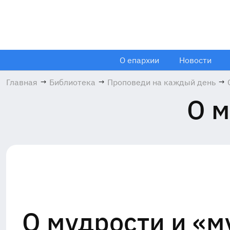
О епархии
Новости
Главная
→
Библиотека
→
Проповеди на каждый день
→
О м
О мудрости и «м