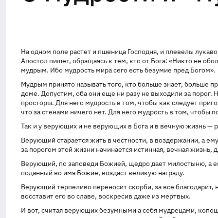
На одном поле растет и пшеница Господня, и плевелы лукавог
Апостол пишет, обращаясь к тем, кто от Бога: «Никто не обо
мудрым. Ибо мудрость мира сего есть безумие пред Богом».
Мудрым принято называть того, кто больше знает, больше п
доме. Допустим, оба они еще ни разу не выходили за порог. 
просторы. Для него мудрость в том, чтобы как следует пригот
что за стенами ничего нет. Для него мудрость в том, чтобы
Так и у верующих и не верующих в Бога и в вечную жизнь — р
Верующий старается жить в честности, в воздержании, а ему 
за порогом этой жизни начинается истинная, вечная жизнь, д
Верующий, по заповеди Божией, щедро дает милостыню, а ему
поданный во имя Божие, воздаст великую награду.
Верующий терпеливо переносит скорби, за все благодарит, н
восставит его во славе, воскресив даже из мертвых.
И вот, считая верующих безумными а себя мудрецами, копоша