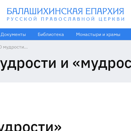
Документы
Библиотека
Монастыри и храмы
О мудрости
и «мудрости»
удрости и «мудро
удрости»