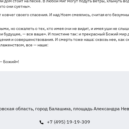
ий дом стоит на песке. В любой миг могут подуть ветры, хлынуть 
что они суетны».
ковчег своего спасения. И над Ноем смеялись, считая его безумным
ыми, но сожалеть о тех, кто имея очи не видит, и имея уши не слыш
или будущее, — все ваше». И поистине так: и прекрасный Божий мир 
щения и совершенствования. И смерть тоже наша: сквозь нее, как с
блаженством, все — наше:
 — Божий»!
вская область, город Балашиха, площадь Александра Невск
+7 (495) 19-19-309