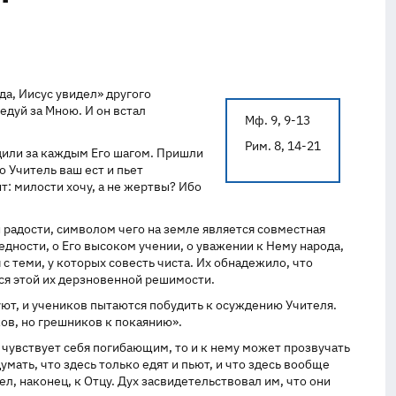
да, Иисус увидел» другого
едуй за Мною. И он встал
Мф. 9, 9-13
Рим. 8, 14-21
едили за каждым Его шагом. Пришли
о Учитель ваш ест и пьет
т: милости хочу, а не жертвы? Ибо
й радости, символом чего на земле является совместная
ведности, о Его высоком учении, о уважении к Нему народа,
 с теми, у которых совесть чиста. Их обнадежило, что
тся этой их дерзновенной решимости.
вуют, и учеников пытаются побудить к осуждению Учителя.
ков, но грешников к покаянию».
 чувствует себя погибающим, то и к нему может прозвучать
умать, что здесь только едят и пьют, и что здесь вообще
л, наконец, к Отцу. Дух засвидетельствовал им, что они