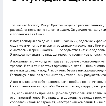
Только что Господь Иисус Христос исцелил расслабленного, с
расслабленного, но не телом, а духом. Он увидел мытаря, «с
и последовал за Ним».
И вот, Господь в его доме. С ним — ученики; здесь же и фа
сюда же и «многие мытари и грешники» «и возлегли с Ним и 
с мытарями и грешниками»? — Господь ответил: «не здоровые
Я пришел призвать не праведников, но грешников к покаяни
А покаяние, это — когда отпадшее творение снова соединяет
трапеза. В
том-то
и состоит врачевание, что Он, бесконечно 
все-таки дерзнули подойти. Значит, была в них жажда соедин
Господь уже вошел в дом мытаря, и теперь они радуются, чт
А вот считающие себя праведниками вообще не понимают, что
Они спрашивали тихо, чтобы Он не услышал, и вдруг, как гро
Так, если человек пришел в Церковь даже с самыми возвыше
этот гневный голос. Кто пришел в церковь не с покаянием, — 
собралась
какая-то
странная, непотребная компания. Он не п