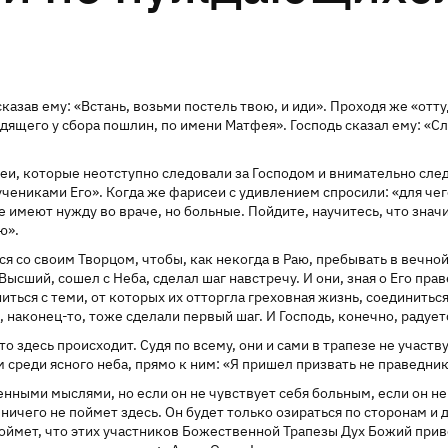
казав ему: «Встань, возьми постель твою, и иди». Проходя же «отту
идящего у сбора пошлин, по имени Матфея». Господь сказал ему: «Сл
рисеи, которые неотступно следовали за Господом и внимательно сл
учениками Его». Когда же фарисеи с удивлением спросили: «для чег
 имеют нужду во враче, но больные. Пойдите, научитесь, что значи
ю».
ся со своим Творцом, чтобы, как некогда в Раю, пребывать в вечно
Высший, сошел с Неба, сделал шаг навстречу. И они, зная о Его пра
иться с теми, от которых их отторгла греховная жизнь, соединиться
о,
наконец-то
, тоже сделали первый шаг. И Господь, конечно, радуе
 здесь происходит. Судя по всему, они и сами в трапезе не участ
м среди ясного неба, прямо к ним: «Я пришел призвать не праведни
нными мыслями, но если он не чувствует себя больным, если он не
ничего не поймет здесь. Он будет только озираться по сторонам и д
оймет, что этих участников Божественной Трапезы Дух Божий приве