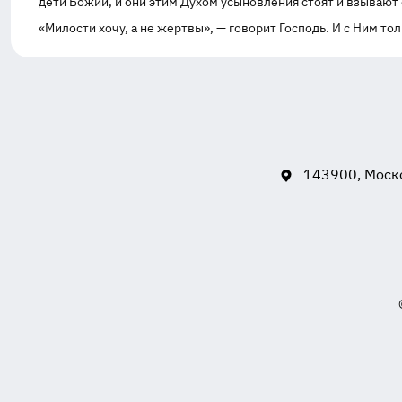
дети Божии, и они этим Духом усыновления стоят и взывают 
«Милости хочу, а не жертвы», — говорит Господь. И с Ним тол
143900, Моско