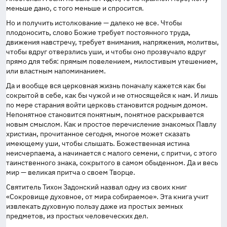
меньше дано, с того меньше и спросится.
Но и получить истолкование — далеко не все. Чтобы
плодоносить, слово Божие требует постоянного труда,
движения навстречу, требует внимания, напряжения, молитвы,
чтобы вдруг отверзлись уши, и чтобы оно прозвучало вдруг
прямо для тебя: прямым повелением, милостивым утешением,
или властным напоминанием.
Да и вообще вся церковная жизнь поначалу кажется как бы
сокрытой в себе, как бы чужой и не относящейся к нам. И лишь
по мере старания войти церковь становится родным домом.
Непонятное становится понятным, понятное раскрывается
новым смыслом. Как и простое перечисление знакомых Павлу
христиан, прочитанное сегодня, многое может сказать
имеющему уши, чтобы слышать. Божественная истина
неисчерпаема, а начинается с малого семени, с притчи, с этого
таинственного знака, сокрытого в самом обыденном. Да и весь
мир — великая притча о своем Творце.
Святитель Тихон Задонский назвал одну из своих книг
«Сокровище духовное, от мира собираемое». Эта книга учит
извлекать духовную пользу даже из простых земных
предметов, из простых человеческих дел.