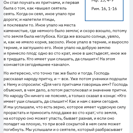
Мф. 13, 4-9
Он стал поучать их притчами, и первая
была о том, как «вышел сеятель
Рим. 16, 1-16
сеять. Когда он сеял, иное упало при
дороге; и налетели птицы,
и поклевали то. Иное упало на места
каменистые, где немного было земли; и скоро взошло, потому
что земля была неглубока. Когда же взошло солнце, увяло,
и, как не имело корня, засохло. Иное упало в терние, и выросло
терние, и заглушило его. Иное упало на добрую землю
и принесло плод: одно во сто крат, иное в шестьдесят, иное же
в тридцать. Кто имеет уши слышать, да слышит»! На этом
кончается сегодняшнее «зачало».
Но интересно, что точно так же было и тогда. Господь
рассказал народу притчу, и — все. Уже потом ученики подошли
к Нему и спросили: «Для чего притчами говоришь им»? Господь
объяснил, в чем дело, а потом растолковал и значение притчи.
Но народу Он ничего не пояснял, а только сказал в конце: «Кто
имеет уши слышать, да слышит»! Как и нам с вами сегодня.
И мы услышали, что есть зерно, которое имеет чудесную силу
прорастать и приносить плод даже во сто крат; что земля,
на которую оно может упасть, бывает разная, и если оно
попадет на плохую, то при всей сокрытой в нем силе может
погибнуть. Мы услышали и о сеятеле, который разбрасывает