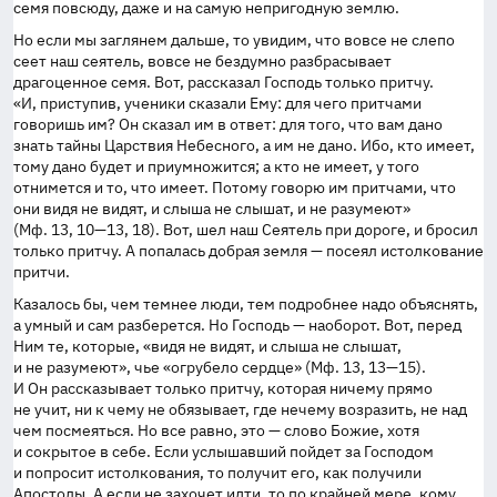
семя повсюду, даже и на самую непригодную землю.
Но если мы заглянем дальше, то увидим, что вовсе не слепо
сеет наш сеятель, вовсе не бездумно разбрасывает
драгоценное семя. Вот, рассказал Господь только притчу.
«И, приступив, ученики сказали Ему: для чего притчами
говоришь им? Он сказал им в ответ: для того, что вам дано
знать тайны Царствия Небесного, а им не дано. Ибо, кто имеет,
тому дано будет и приумножится; а кто не имеет, у того
отнимется и то, что имеет. Потому говорю им притчами, что
они видя не видят, и слыша не слышат, и не разумеют»
(Мф. 13,
10—13
, 18). Вот, шел наш Сеятель при дороге, и бросил
только притчу. А попалась добрая земля — посеял истолкование
притчи.
Казалось бы, чем темнее люди, тем подробнее надо объяснять,
а умный и сам разберется. Но Господь — наоборот. Вот, перед
Ним те, которые, «видя не видят, и слыша не слышат,
и не разумеют», чье «огрубело сердце» (Мф. 13,
13—15
).
И Он рассказывает только притчу, которая ничему прямо
не учит, ни к чему не обязывает, где нечему возразить, не над
чем посмеяться. Но все равно, это — слово Божие, хотя
и сокрытое в себе. Если услышавший пойдет за Господом
и попросит истолкования, то получит его, как получили
Апостолы. А если не захочет идти, то по крайней мере, кому