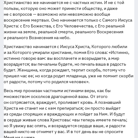
Христианство же начинается не с частных истин. И не с той
пользы, которую оно может принести обществу, и даже
не с вопросов — возможно или невозможно вообще
воскресение мертвых. Оно начинается только с Самого Иисуса
Христа: с Его Божества, с Его Человечества, с Его реальной
жизни на земле, реальной смерти, реального Воскресения
и реального Вознесения на небо.
Христианство начинается с Иисуса Христа, Которого любили
и за Которого умирали христиане, помня Его слова: «Истинно,
истинно говорю вам: вы восплачете и возрыдаете, а мир
возрадуется; вы печальны будете, но печаль ваша в радость
будет. Женщина, когда рождает, терпит скорбь, потому что
пришел час ее; но когда родит младенца, уже не помнит скорби
от радости, потому что родился человек».
Весь мир пронизан частными истинами веры, как бы
множеством осколков драгоценной вазы. От этого
он сотрясается, враждует, проливает кровь. А познавший
Христа не станет ни с кем препираться; он просто выйдет
из среды спорящих и враждующих и пойдет за Ним. И будут
в сердце живые слова Христовы: «вы теперь имеете печаль;
но Я увижу вас опять, и возрадуется сердце ваше, и радости
вашей никто не отнимет у вас. И в тот день вы не спросите
Меня ни о чем».