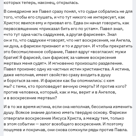
которых теперь, наконец, открылась.
В синедрионе же Павел сразу понял, что судьи собрались не для
того, чтобы его слушать, и что тут никого не интересует, как
Христос явился ему и призвал его. Едва он начал говорить, как
первосвященник «приказал бить его по устам». Павел знал,
«что тут одна часть саддукеев, а другая фарисеев». Знал
он и то, что саддукеи «говорят, что нет воскресения, ни Ангела,
ни духа, а фарисеи признают и то и другое». И чтобы прекратить
это бессмысленное собрание, Павел вдруг «возгласил: мужи
братия! Я фарисей, сын фарисея; за чаяние воскресения
мертвых меня судят». И мгновенно произошло разделение.
Павел произнес одну из частных истин христианства. А истина,
даже неполная, имеет свойство сразу входить в душу
и бороться за нее. И фарисеи как бы опомнились: с кем
мы? с теми, кто проповедует вечную смерть? И против кого?
против человека, который, как и мы, верит и в Ангелов,
и в воскресение мертвых?
И в то же время истина, если она неполная, бессильна изменить
душу. Всякое знание должно иметь твердую основу. Фарисеи
отвергали воскресение Иисуса Христа, а между тем, только
в этом событии — залог всеобщего воскресения. И поэтому
пошумев и покричав, они снова сомкнули ряды против Павла.