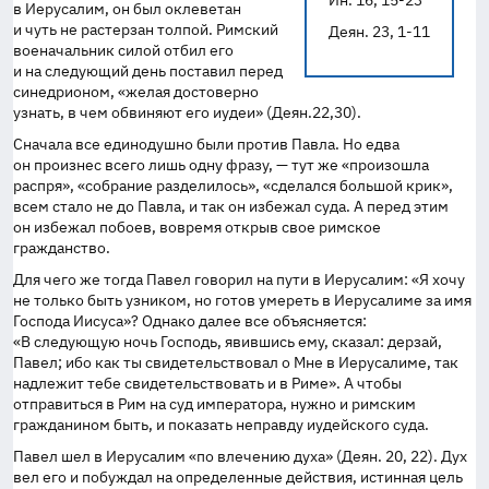
Ин. 16, 15-23
в Иерусалим, он был оклеветан
и чуть не растерзан толпой. Римский
Деян. 23, 1-11
военачальник силой отбил его
и на следующий день поставил перед
синедрионом, «желая достоверно
узнать, в чем обвиняют его иудеи» (Деян.22,30).
Сначала все единодушно были против Павла. Но едва
он произнес всего лишь одну фразу, — тут же «произошла
распря», «собрание разделилось», «сделался большой крик»,
всем стало не до Павла, и так он избежал суда. А перед этим
он избежал побоев, вовремя открыв свое римское
гражданство.
Для чего же тогда Павел говорил на пути в Иерусалим: «Я хочу
не только быть узником, но готов умереть в Иерусалиме за имя
Господа Иисуса»? Однако далее все объясняется:
«В следующую ночь Господь, явившись ему, сказал: дерзай,
Павел; ибо как ты свидетельствовал о Мне в Иерусалиме, так
надлежит тебе свидетельствовать и в Риме». А чтобы
отправиться в Рим на суд императора, нужно и римским
гражданином быть, и показать неправду иудейского суда.
Павел шел в Иерусалим «по влечению духа» (Деян. 20, 22). Дух
вел его и побуждал на определенные действия, истинная цель