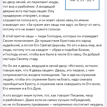
Ин. 9, 39 - 10, 9
во двор овчий, но перелазит инуде,
тот вор и разбойник. А входящий
дверью есть пастырь овцам: Ему
придверник отворяет, и овцы
слушаются голоса его, и он зовет своих овец по имени
и выводит их». «За чужим же» овцы «не идут, но бегут от него,
потому что не знают чужого голоса».
В этой притче овцы — люди Господни, которых он ограждает
Своим попечением. До пришествия Христова это народ
иудейский, а потом Его Святая Церковь. Но это и весь мир, все
люди, потому что на каждом — образ и подобие Божие,
и Господь хочет, чтобы все были в числе Его овец. Он добрый
пастырь Своему стаду.
Но Он же и дверь, ведущая в овчий двор: «Истинно, истинно
говорю вам, что Я дверь овцам». Дверь, это первое, с чем
соприкасаются, входя в помещение. Так и идя на служение
людям, чтобы это служение было на благо, надо сначала
приобщиться Христу, и служение свое совершать по Его воле,
Его именем и в Его Духе.
А кто входит иным путем, тот, как говорит Писание, «вор
и разбойник». Даже если из самых лучших побуждений,
но не по Божьему призванию — непременно постигнет неудача.