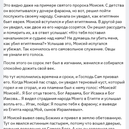
Это видно даже на примере святого пророка Моисея. С детства
он воспитывался у дочери фараона, но вот, решил пойти
послужить своему народу. Сначала он увидел, как египтянин
бьет еврея. Моисей вступился и убил египтянина. В другой раз
он увидел, как двое из его народа ссорятся. Он решил рассудить
и помирить их, а в ответ услышал: «Кто тебя поставил
начальником и судьею над нами? Не думаешь ли убить меня,
как убил египтянина?» Услышав это, Моисей испугался
и убежал. Так кончилось его самовольное служение. Овцы
не узнали его голоса.
После этого он сорок лет был в изгнании, женился и собирался
спокойно дожить свой век.
Но тут исполнились времена и сроки, и Господь Сам призвал
его. Когда Моисей пас стадо, он увидел терновый куст, который
горел и не сгорал, и из пламени был к нему голос: «Моисей!
Моисей!.. Я Бог отца твоего, Бог Авраама, Бог Исаака и Бог
Иакова… Я видел страдания народа Моего в Египте и услышал
вопль его… Итак, пойди: Я пошлю тебя к фараону; и выведи
из Египта народ Мой, сынов Израилевых».
И Моисей вывел овец Божиих и привел в землю обетованную.
Тут он явился истинным пастырем, потому что вошел дверью,
получив повеление от Самого Бога. А как он совершал это