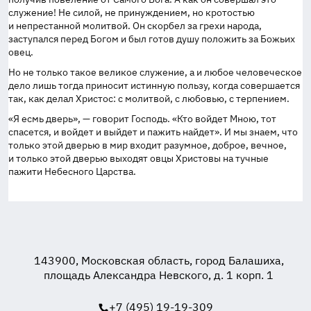
служение! Не силой, не принуждением, но кротостью
и непрестанной молитвой. Он скорбел за грехи народа,
заступался перед Богом и был готов душу положить за Божьих
овец.
Но не только такое великое служение, а и любое человеческое
дело лишь тогда приносит истинную пользу, когда совершается
так, как делал Христос: с молитвой, с любовью, с терпением.
«Я есмь дверь», — говорит Господь. «Кто войдет Мною, тот
спасется, и войдет и выйдет и пажить найдет». И мы знаем, что
только этой дверью в мир входит разумное, доброе, вечное,
и только этой дверью выходят овцы Христовы на тучные
пажити Небесного Царства.
143900, Московская область, город Балашиха,
площадь Александра Невского, д. 1 корп. 1
+7 (495) 19-19-309