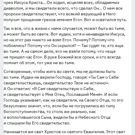
чрез Иисуса Христа… Он ходил, исцеляя всех, обладаемых
диаволом, и мы свидетели всего, что сделал Он… О нем все
пророки свидетельствуют, что всякий верующий в Него
получит прощение грехов именем Его». Вот и осветился путь.
Так и все, что в жизни с нами случается, может быть во тьме,
а может быть во свете. Вот иудеи, хотя и ненавидели Иисуса,
но на этот раз «никто не взял Его». Почему? Потому что
побоялись? Потому что Он скрылся? — Так судят те, кто еще
во тьме. А на самом деле, его не взяли потому, что «еще
не пришел час Его». В руке Божией все сроки, и кто всегда
помнит об этом, тот уже не во тьме.
Сотворенные, чтобы жить во свете, мы не должны быть
во тьме. Иудеи не верили Господу, говоря: «Ты Сам о Себе
свидетельствуешь, свидетельство Твое не истинно».
А Он ответил: «Я Сам свидетельствую о Себе,
и свидетельствует о Мне Отец, Пославший Меня». И если
Господь указывает, как на свидетеля, на Своего Отца, то это
безусловно значит, что, если бы не погрузились во тьму
богоотступничества, то столь же реально, как
и воплотившегося Сына, видели бы и Небесного Отца
и слышали бы Его свидетельство.
Начинается же свет Христов со святого Евангелия. Этот свет