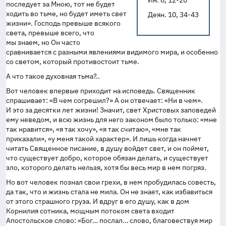
Ин. 8, 12-20
последует за Мною, тот не будет
ходить во тьме, но будет иметь свет
Деян. 10, 34-43
жизни». Господь превыше всякого
света, превыше всего, что
мы знаем, но Он часто
сравнивается с разными явлениями видимого мира, и особенно
со светом, который противостоит тьме.
А что такое духовная тьма?..
Вот человек впервые приходит на исповедь. Священник
спрашивает: «В чем согрешил?» А он отвечает: «Ни в чем».
И это за десятки лет жизни! Значит, свет Христовых заповедей
ему неведом, и всю жизнь для него законом было только: «мне
так нравится», «я так хочу», «я так считаю», «мне так
приказали», «у меня такой характер». И лишь когда начнет
читать Священное писание, в душу войдет свет, и он поймет,
что существует добро, которое обязан делать, и существует
зло, которого делать нельзя, хотя бы весь мир в нем погряз.
Но вот человек познал свои грехи, в нем пробудилась совесть,
да так, что и жизнь стала не мила. Он не знает, как избавиться
от этого страшного груза. И вдруг в его душу, как в дом
Корнилия сотника, мощным потоком света входит
Апостольское слово: «Бог… послал… слово, благовествуя мир