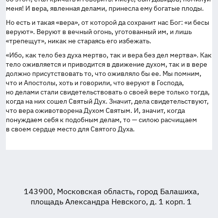
меня! И вера, явленная делами, принесла ему богатые плоды.
Но есть и такая «вера», от которой да сохранит нас Бог: «и бесы
веруют». Веруют в вечный огонь, уготованный им, и лишь
«трепещут», никак не стараясь его избежать.
«Ибо, как тело без духа мертво, так и вера без дел мертва». Как
тело оживляется и приводится в движение духом, так и в вере
должно присутствовать то, что оживляло бы ее. Мы помним,
что и Апостолы, хоть и говорили, что веруют в Господа,
но делами стали свидетельствовать о своей вере только тогда,
когда на них сошел Святый Дух. Значит, дела свидетельствуют,
что вера оживотворена Духом Святым. И, значит, когда
понуждаем себя к подобным делам, то — силою расчищаем
в своем сердце место для Святого Духа.
143900, Московская область, город Балашиха,
площадь Александра Невского, д. 1 корп. 1