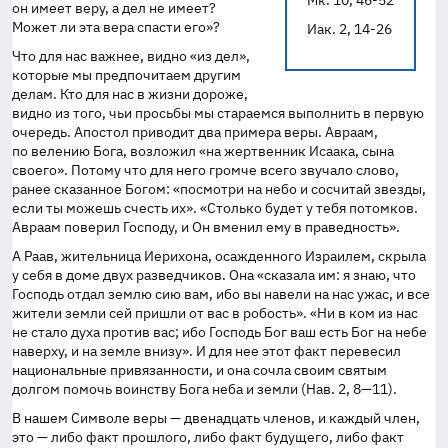
Мк. 10, 46-52
он имеет веру, а дел не имеет?
Может ли эта вера спасти его»?
Иак. 2, 14-26
Что для нас важнее, видно «из дел»,
которые мы предпочитаем другим
делам. Кто для нас в жизни дороже,
видно из того, чьи просьбы мы стараемся выполнить в первую
очередь. Апостол приводит два примера веры. Авраам,
по велению Бога, возложил «на жертвенник Исаака, сына
своего». Потому что для него громче всего звучало слово,
ранее сказанное Богом: «посмотри на небо и сосчитай звезды,
если ты можешь счесть их». «Столько будет у тебя потомков.
Авраам поверил Господу, и Он вменил ему в праведность».
А Раав, жительница Иерихона, осажденного Израилем, скрыла
у себя в доме двух разведчиков. Она «сказала им: я знаю, что
Господь отдал землю сию вам, ибо вы навели на нас ужас, и все
жители земли сей пришли от вас в робость». «Ни в ком из нас
не стало духа против вас; ибо Господь Бог ваш есть Бог на небе
наверху, и на земле внизу». И для нее этот факт перевесил
национальные привязанности, и она сочла своим святым
долгом помочь воинству Бога неба и земли (Нав. 2,
8—11
).
В нашем Символе веры — двенадцать членов, и каждый член,
это — либо факт прошлого, либо факт будущего, либо факт