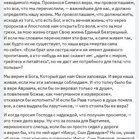
невидимого мира. Произнося Символ веры, мы провозглашаем,
что все, что мы перечислили, — важнейшее для нас, и должно
определять нашу жизнь. Мы провозглашаем, что должны жить,
исходя из того, что есть Бог, и есть вечная жизнь; что через
пророков и Апостолов нам открыта Его воля, и что за мои
грехи, за мою жизнь отдал Свою жизнь Единый Безгрешный.
И если мы словами перечисляем эти факты, а сами живем так,
как будто их не существует, то наша вера «мертва сама
по себе». «Если брат или сестра наги и не имеют дневного
пропитания, а кто-нибудь из вас скажет им: „идите с миром,
грейтесь и питайтесь“, но не даст им потребного для тела: что
пользы»?
Мы верим в Бога, Который дал нам Свои заповеди. И вера наша
живая, если мы эти заповеди соблюдаем. И что толку было бы
в вере Авраама, если бы он веровал только «в душе»,
а повеление Божье, как «негуманное и изуверское»,
отказался бы исполнить? И если бы Раав только в душе поняла
все, а сама выдала бы лазутчиков, — чего стоила бы ее вера?
И когда просим Господа с надеждой, что получим просимое, —
это тоже дело веры. Ну что за польза для Вартимея,
иерихонского слепца, если бы он просто сидел у дороги
и верил бы, что по ней идет «Иисус, Сын Давидов»? Но он, узнав
об этом, стал кричать и говорить: Иисус, Сын Давидов, помилуй